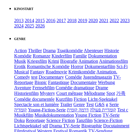
KINOSTART
2013
2014
2015
2016
2017
2018
2019
2020
2021
2022
2023
2024
2025
2026
GENRE
Action
Thriller
Drama
Tragikomödie
Abenteuer
Historie
Komödie
Romanze
Kinderfilm
Familie
Dokumentation
Musik
Kriegsfilm
Krimi
Biografie
Animation
Animationsfilm
Erotik
Romantische Komödie
Horror
Dokumentarfilm
Sci-Fi
Musical
Fantasy
Roadmovie
Krimikomödie
Animation.
Comedy
test
Documentary
Comédie
Jugendmagazin
TV-
Reportage
Biopic
Fantastique
Documentaire
Werbung
Aventure
Fernsehfilm
Comédie dramatique
Drame
Historienfilm
Mystery
Court métrage
Mélodrame
Spot
가족
Comédie documentée
Kurzfilm
Fiction
Licht-Spektakel
Spectacle son et lumière
Trailer
Genre
Test
G&S
g
Serie
קומדיה
Young-Fiction-Serie
דרמה קומית
קומדיית פעולה
Test c
Musikfilm
Musikdokumentation
Young Fiction
TV-Serie
Doku
Reportage
Science Fiction
Tanzfilm
Science-Fiction
Lichtspektakel
sdf
Drama TV-Serie
Biographie
Docutainment
Filmfestival
Western
Festival
Romantik
TV-Sendung