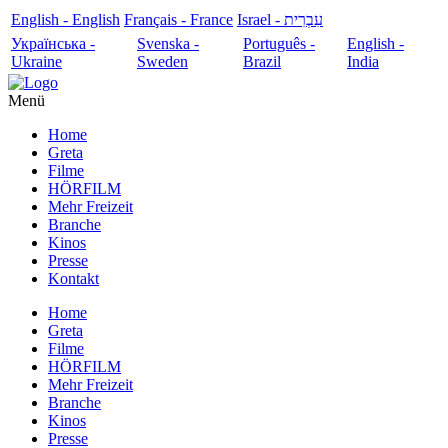
English - English
Français - France
עִבְרִית - Israel
Українська -
Svenska -
Português -
English -
Ukraine
Sweden
Brazil
India
Menü
Home
Greta
Filme
HÖRFILM
Mehr Freizeit
Branche
Kinos
Presse
Kontakt
Home
Greta
Filme
HÖRFILM
Mehr Freizeit
Branche
Kinos
Presse