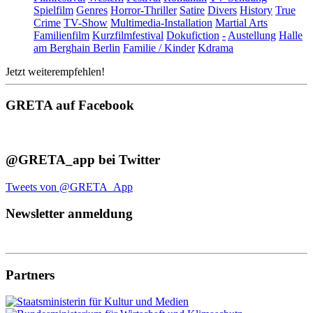
Spielfilm
Genres
Horror-Thriller
Satire
Divers
History
True
Crime
TV-Show
Multimedia-Installation
Martial Arts
Familienfilm
Kurzfilmfestival
Dokufiction
-
Austellung
Halle
am Berghain Berlin
Familie / Kinder
Kdrama
Jetzt weiterempfehlen!
GRETA auf Facebook
@GRETA_app bei Twitter
Tweets von @GRETA_App
Newsletter anmeldung
Partners