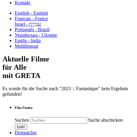
Kontakt
English - English
Français - France
עִבְרִית - Israel
Português - Brazil
Українська - Ukraine
Englis - India
Multilingual
Aktuelle Filme
für Alle
mit GRETA
Es wurde für die Suche nach "2021 :: Fantastique" kein Ergebnis
gefunden!
Film Finden
Suchen
Suche abschicken
Demnächst