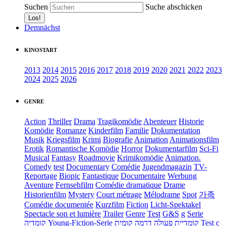
Suchen
Suche abschicken
Demnächst
KINOSTART
2013
2014
2015
2016
2017
2018
2019
2020
2021
2022
2023
2024
2025
2026
GENRE
Action
Thriller
Drama
Tragikomödie
Abenteuer
Historie
Komödie
Romanze
Kinderfilm
Familie
Dokumentation
Musik
Kriegsfilm
Krimi
Biografie
Animation
Animationsfilm
Erotik
Romantische Komödie
Horror
Dokumentarfilm
Sci-Fi
Musical
Fantasy
Roadmovie
Krimikomödie
Animation.
Comedy
test
Documentary
Comédie
Jugendmagazin
TV-
Reportage
Biopic
Fantastique
Documentaire
Werbung
Aventure
Fernsehfilm
Comédie dramatique
Drame
Historienfilm
Mystery
Court métrage
Mélodrame
Spot
가족
Comédie documentée
Kurzfilm
Fiction
Licht-Spektakel
Spectacle son et lumière
Trailer
Genre
Test
G&S
g
Serie
קומדיה
Young-Fiction-Serie
דרמה קומית
קומדיית פעולה
Test c