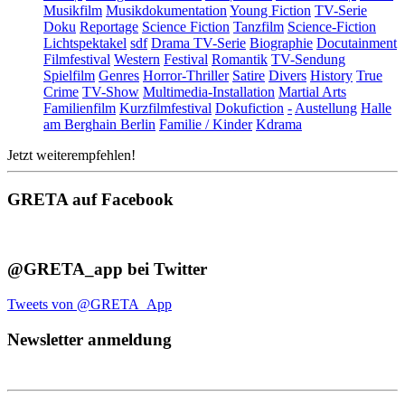
Musikfilm
Musikdokumentation
Young Fiction
TV-Serie
Doku
Reportage
Science Fiction
Tanzfilm
Science-Fiction
Lichtspektakel
sdf
Drama TV-Serie
Biographie
Docutainment
Filmfestival
Western
Festival
Romantik
TV-Sendung
Spielfilm
Genres
Horror-Thriller
Satire
Divers
History
True
Crime
TV-Show
Multimedia-Installation
Martial Arts
Familienfilm
Kurzfilmfestival
Dokufiction
-
Austellung
Halle
am Berghain Berlin
Familie / Kinder
Kdrama
Jetzt weiterempfehlen!
GRETA auf Facebook
@GRETA_app bei Twitter
Tweets von @GRETA_App
Newsletter anmeldung