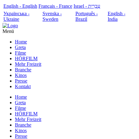
English - English
Français - France
עִבְרִית - Israel
Українська -
Svenska -
Português -
English -
Ukraine
Sweden
Brazil
India
Menü
Home
Greta
Filme
HÖRFILM
Mehr Freizeit
Branche
Kinos
Presse
Kontakt
Home
Greta
Filme
HÖRFILM
Mehr Freizeit
Branche
Kinos
Presse