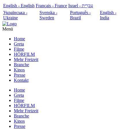
English - English
Français - France
עִבְרִית - Israel
Українська -
Svenska -
Português -
English -
Ukraine
Sweden
Brazil
India
Menü
Home
Greta
Filme
HÖRFILM
Mehr Freizeit
Branche
Kinos
Presse
Kontakt
Home
Greta
Filme
HÖRFILM
Mehr Freizeit
Branche
Kinos
Presse