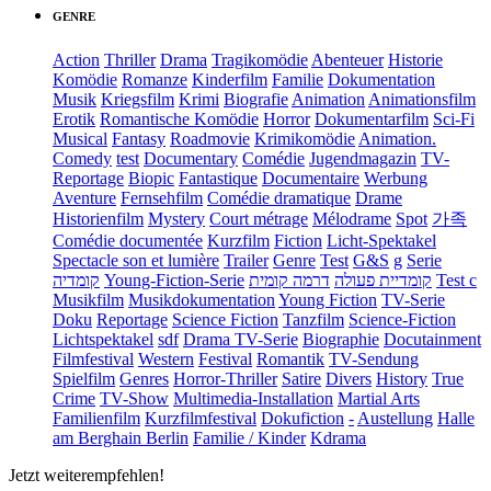
GENRE
Action
Thriller
Drama
Tragikomödie
Abenteuer
Historie
Komödie
Romanze
Kinderfilm
Familie
Dokumentation
Musik
Kriegsfilm
Krimi
Biografie
Animation
Animationsfilm
Erotik
Romantische Komödie
Horror
Dokumentarfilm
Sci-Fi
Musical
Fantasy
Roadmovie
Krimikomödie
Animation.
Comedy
test
Documentary
Comédie
Jugendmagazin
TV-
Reportage
Biopic
Fantastique
Documentaire
Werbung
Aventure
Fernsehfilm
Comédie dramatique
Drame
Historienfilm
Mystery
Court métrage
Mélodrame
Spot
가족
Comédie documentée
Kurzfilm
Fiction
Licht-Spektakel
Spectacle son et lumière
Trailer
Genre
Test
G&S
g
Serie
קומדיה
Young-Fiction-Serie
דרמה קומית
קומדיית פעולה
Test c
Musikfilm
Musikdokumentation
Young Fiction
TV-Serie
Doku
Reportage
Science Fiction
Tanzfilm
Science-Fiction
Lichtspektakel
sdf
Drama TV-Serie
Biographie
Docutainment
Filmfestival
Western
Festival
Romantik
TV-Sendung
Spielfilm
Genres
Horror-Thriller
Satire
Divers
History
True
Crime
TV-Show
Multimedia-Installation
Martial Arts
Familienfilm
Kurzfilmfestival
Dokufiction
-
Austellung
Halle
am Berghain Berlin
Familie / Kinder
Kdrama
Jetzt weiterempfehlen!