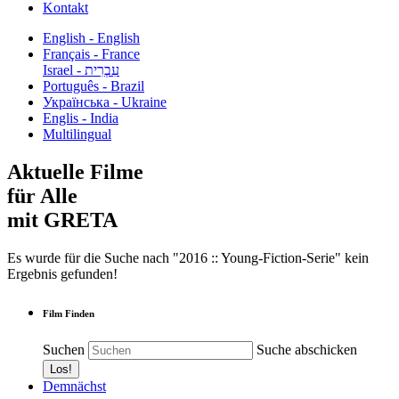
Kontakt
English - English
Français - France
עִבְרִית - Israel
Português - Brazil
Українська - Ukraine
Englis - India
Multilingual
Aktuelle Filme
für Alle
mit GRETA
Es wurde für die Suche nach "2016 :: Young-Fiction-Serie" kein
Ergebnis gefunden!
Film Finden
Suchen
Suche abschicken
Demnächst