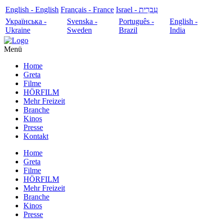
English - English
Français - France
עִבְרִית - Israel
Українська -
Svenska -
Português -
English -
Ukraine
Sweden
Brazil
India
Menü
Home
Greta
Filme
HÖRFILM
Mehr Freizeit
Branche
Kinos
Presse
Kontakt
Home
Greta
Filme
HÖRFILM
Mehr Freizeit
Branche
Kinos
Presse