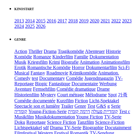
KINOSTART
2013
2014
2015
2016
2017
2018
2019
2020
2021
2022
2023
2024
2025
2026
GENRE
Action
Thriller
Drama
Tragikomödie
Abenteuer
Historie
Komödie
Romanze
Kinderfilm
Familie
Dokumentation
Musik
Kriegsfilm
Krimi
Biografie
Animation
Animationsfilm
Erotik
Romantische Komödie
Horror
Dokumentarfilm
Sci-Fi
Musical
Fantasy
Roadmovie
Krimikomödie
Animation.
Comedy
test
Documentary
Comédie
Jugendmagazin
TV-
Reportage
Biopic
Fantastique
Documentaire
Werbung
Aventure
Fernsehfilm
Comédie dramatique
Drame
Historienfilm
Mystery
Court métrage
Mélodrame
Spot
가족
Comédie documentée
Kurzfilm
Fiction
Licht-Spektakel
Spectacle son et lumière
Trailer
Genre
Test
G&S
g
Serie
קומדיה
Young-Fiction-Serie
דרמה קומית
קומדיית פעולה
Test c
Musikfilm
Musikdokumentation
Young Fiction
TV-Serie
Doku
Reportage
Science Fiction
Tanzfilm
Science-Fiction
Lichtspektakel
sdf
Drama TV-Serie
Biographie
Docutainment
Filmfestival
Western
Festival
Romantik
TV-Sendung