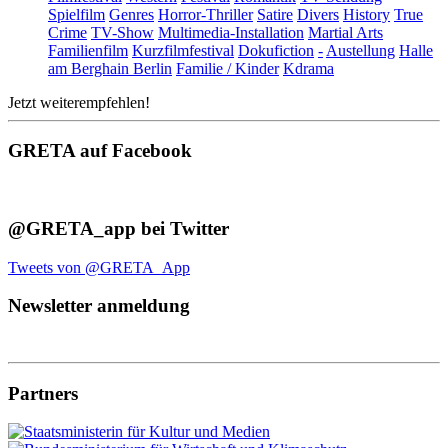
Spielfilm
Genres
Horror-Thriller
Satire
Divers
History
True
Crime
TV-Show
Multimedia-Installation
Martial Arts
Familienfilm
Kurzfilmfestival
Dokufiction
-
Austellung
Halle
am Berghain Berlin
Familie / Kinder
Kdrama
Jetzt weiterempfehlen!
GRETA auf Facebook
@GRETA_app bei Twitter
Tweets von @GRETA_App
Newsletter anmeldung
Partners