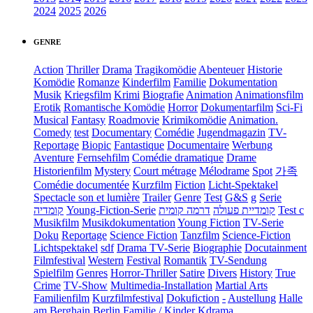
2024
2025
2026
GENRE
Action
Thriller
Drama
Tragikomödie
Abenteuer
Historie
Komödie
Romanze
Kinderfilm
Familie
Dokumentation
Musik
Kriegsfilm
Krimi
Biografie
Animation
Animationsfilm
Erotik
Romantische Komödie
Horror
Dokumentarfilm
Sci-Fi
Musical
Fantasy
Roadmovie
Krimikomödie
Animation.
Comedy
test
Documentary
Comédie
Jugendmagazin
TV-
Reportage
Biopic
Fantastique
Documentaire
Werbung
Aventure
Fernsehfilm
Comédie dramatique
Drame
Historienfilm
Mystery
Court métrage
Mélodrame
Spot
가족
Comédie documentée
Kurzfilm
Fiction
Licht-Spektakel
Spectacle son et lumière
Trailer
Genre
Test
G&S
g
Serie
קומדיה
Young-Fiction-Serie
דרמה קומית
קומדיית פעולה
Test c
Musikfilm
Musikdokumentation
Young Fiction
TV-Serie
Doku
Reportage
Science Fiction
Tanzfilm
Science-Fiction
Lichtspektakel
sdf
Drama TV-Serie
Biographie
Docutainment
Filmfestival
Western
Festival
Romantik
TV-Sendung
Spielfilm
Genres
Horror-Thriller
Satire
Divers
History
True
Crime
TV-Show
Multimedia-Installation
Martial Arts
Familienfilm
Kurzfilmfestival
Dokufiction
-
Austellung
Halle
am Berghain Berlin
Familie / Kinder
Kdrama