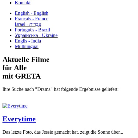
Kontakt
English - English
Français - France
עִבְרִית - Israel
Português - Brazil
Українська - Ukraine
Englis - India
Multilingual
Aktuelle Filme
für Alle
mit GRETA
Ihre Suche nach "Drama" hat folgende Ergebnisse geliefert:
Everytime
Das letzte Foto, das Jessie gemacht hat, zeigt die Sonne über...