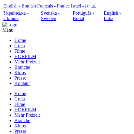
English - English
Français - France
עִבְרִית - Israel
Українська -
Svenska -
Português -
English -
Ukraine
Sweden
Brazil
India
Menü
Home
Greta
Filme
HÖRFILM
Mehr Freizeit
Branche
Kinos
Presse
Kontakt
Home
Greta
Filme
HÖRFILM
Mehr Freizeit
Branche
Kinos
Presse