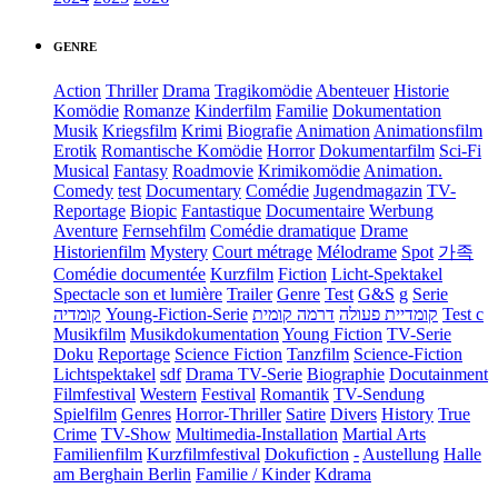
GENRE
Action
Thriller
Drama
Tragikomödie
Abenteuer
Historie
Komödie
Romanze
Kinderfilm
Familie
Dokumentation
Musik
Kriegsfilm
Krimi
Biografie
Animation
Animationsfilm
Erotik
Romantische Komödie
Horror
Dokumentarfilm
Sci-Fi
Musical
Fantasy
Roadmovie
Krimikomödie
Animation.
Comedy
test
Documentary
Comédie
Jugendmagazin
TV-
Reportage
Biopic
Fantastique
Documentaire
Werbung
Aventure
Fernsehfilm
Comédie dramatique
Drame
Historienfilm
Mystery
Court métrage
Mélodrame
Spot
가족
Comédie documentée
Kurzfilm
Fiction
Licht-Spektakel
Spectacle son et lumière
Trailer
Genre
Test
G&S
g
Serie
קומדיה
Young-Fiction-Serie
דרמה קומית
קומדיית פעולה
Test c
Musikfilm
Musikdokumentation
Young Fiction
TV-Serie
Doku
Reportage
Science Fiction
Tanzfilm
Science-Fiction
Lichtspektakel
sdf
Drama TV-Serie
Biographie
Docutainment
Filmfestival
Western
Festival
Romantik
TV-Sendung
Spielfilm
Genres
Horror-Thriller
Satire
Divers
History
True
Crime
TV-Show
Multimedia-Installation
Martial Arts
Familienfilm
Kurzfilmfestival
Dokufiction
-
Austellung
Halle
am Berghain Berlin
Familie / Kinder
Kdrama