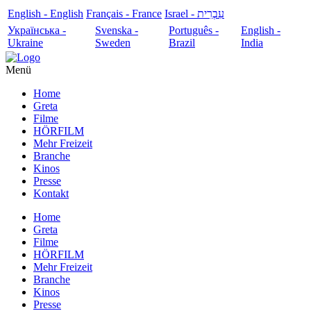
English - English
Français - France
עִבְרִית - Israel
Українська -
Svenska -
Português -
English -
Ukraine
Sweden
Brazil
India
Menü
Home
Greta
Filme
HÖRFILM
Mehr Freizeit
Branche
Kinos
Presse
Kontakt
Home
Greta
Filme
HÖRFILM
Mehr Freizeit
Branche
Kinos
Presse