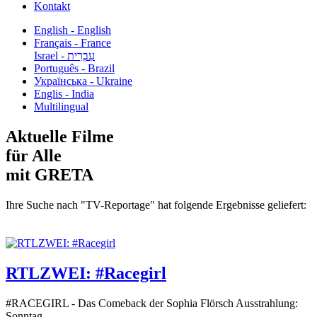
Kontakt
English - English
Français - France
עִבְרִית - Israel
Português - Brazil
Українська - Ukraine
Englis - India
Multilingual
Aktuelle Filme
für Alle
mit GRETA
Ihre Suche nach "TV-Reportage" hat folgende Ergebnisse geliefert:
RTLZWEI: #Racegirl
#RACEGIRL - Das Comeback der Sophia Flörsch Ausstrahlung:
Sonntag...