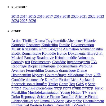
KINOSTART
2013
2014
2015
2016
2017
2018
2019
2020
2021
2022
2023
2024
2025
2026
GENRE
Action
Thriller
Drama
Tragikomödie
Abenteuer
Historie
Komödie
Romanze
Kinderfilm
Familie
Dokumentation
Musik
Kriegsfilm
Krimi
Biografie
Animation
Animationsfilm
Erotik
Romantische Komödie
Horror
Dokumentarfilm
Sci-Fi
Musical
Fantasy
Roadmovie
Krimikomödie
Animation.
Comedy
test
Documentary
Comédie
Jugendmagazin
TV-
Reportage
Biopic
Fantastique
Documentaire
Werbung
Aventure
Fernsehfilm
Comédie dramatique
Drame
Historienfilm
Mystery
Court métrage
Mélodrame
Spot
가족
Comédie documentée
Kurzfilm
Fiction
Licht-Spektakel
Spectacle son et lumière
Trailer
Genre
Test
G&S
g
Serie
קומדיה
Young-Fiction-Serie
דרמה קומית
קומדיית פעולה
Test c
Musikfilm
Musikdokumentation
Young Fiction
TV-Serie
Doku
Reportage
Science Fiction
Tanzfilm
Science-Fiction
Lichtspektakel
sdf
Drama TV-Serie
Biographie
Docutainment
Filmfestival
Western
Festival
Romantik
TV-Sendung