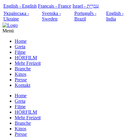
English - English
Français - France
עִבְרִית - Israel
Українська -
Svenska -
Português -
English -
Ukraine
Sweden
Brazil
India
Menü
Home
Greta
Filme
HÖRFILM
Mehr Freizeit
Branche
Kinos
Presse
Kontakt
Home
Greta
Filme
HÖRFILM
Mehr Freizeit
Branche
Kinos
Presse