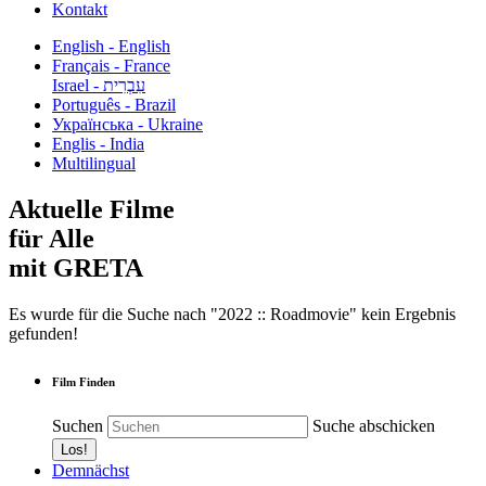
Kontakt
English - English
Français - France
עִבְרִית - Israel
Português - Brazil
Українська - Ukraine
Englis - India
Multilingual
Aktuelle Filme
für Alle
mit GRETA
Es wurde für die Suche nach "2022 :: Roadmovie" kein Ergebnis
gefunden!
Film Finden
Suchen
Suche abschicken
Demnächst