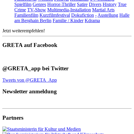
Spielfilm
Genres
Horror-Thriller
Satire
Divers
History
True
Crime
TV-Show
Multimedia-Installation
Martial Arts
Familienfilm
Kurzfilmfestival
Dokufiction
-
Austellung
Halle
am Berghain Berlin
Familie / Kinder
Kdrama
Jetzt weiterempfehlen!
GRETA auf Facebook
@GRETA_app bei Twitter
Tweets von @GRETA_App
Newsletter anmeldung
Partners