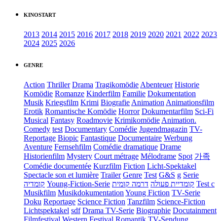
KINOSTART
2013
2014
2015
2016
2017
2018
2019
2020
2021
2022
2023
2024
2025
2026
GENRE
Action
Thriller
Drama
Tragikomödie
Abenteuer
Historie
Komödie
Romanze
Kinderfilm
Familie
Dokumentation
Musik
Kriegsfilm
Krimi
Biografie
Animation
Animationsfilm
Erotik
Romantische Komödie
Horror
Dokumentarfilm
Sci-Fi
Musical
Fantasy
Roadmovie
Krimikomödie
Animation.
Comedy
test
Documentary
Comédie
Jugendmagazin
TV-
Reportage
Biopic
Fantastique
Documentaire
Werbung
Aventure
Fernsehfilm
Comédie dramatique
Drame
Historienfilm
Mystery
Court métrage
Mélodrame
Spot
가족
Comédie documentée
Kurzfilm
Fiction
Licht-Spektakel
Spectacle son et lumière
Trailer
Genre
Test
G&S
g
Serie
קומדיה
Young-Fiction-Serie
דרמה קומית
קומדיית פעולה
Test c
Musikfilm
Musikdokumentation
Young Fiction
TV-Serie
Doku
Reportage
Science Fiction
Tanzfilm
Science-Fiction
Lichtspektakel
sdf
Drama TV-Serie
Biographie
Docutainment
Filmfestival
Western
Festival
Romantik
TV-Sendung