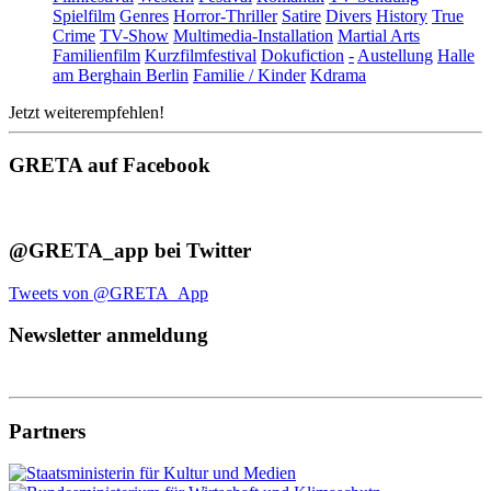
Spielfilm
Genres
Horror-Thriller
Satire
Divers
History
True
Crime
TV-Show
Multimedia-Installation
Martial Arts
Familienfilm
Kurzfilmfestival
Dokufiction
-
Austellung
Halle
am Berghain Berlin
Familie / Kinder
Kdrama
Jetzt weiterempfehlen!
GRETA auf Facebook
@GRETA_app bei Twitter
Tweets von @GRETA_App
Newsletter anmeldung
Partners