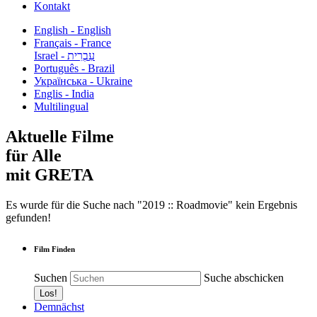
Kontakt
English - English
Français - France
עִבְרִית - Israel
Português - Brazil
Українська - Ukraine
Englis - India
Multilingual
Aktuelle Filme
für Alle
mit GRETA
Es wurde für die Suche nach "2019 :: Roadmovie" kein Ergebnis
gefunden!
Film Finden
Suchen
Suche abschicken
Demnächst