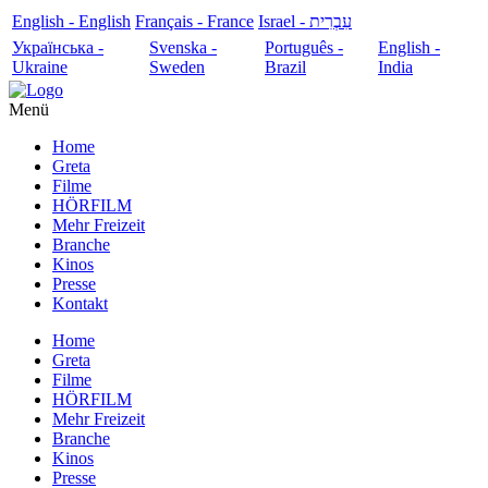
English - English
Français - France
עִבְרִית - Israel
Українська -
Svenska -
Português -
English -
Ukraine
Sweden
Brazil
India
Menü
Home
Greta
Filme
HÖRFILM
Mehr Freizeit
Branche
Kinos
Presse
Kontakt
Home
Greta
Filme
HÖRFILM
Mehr Freizeit
Branche
Kinos
Presse