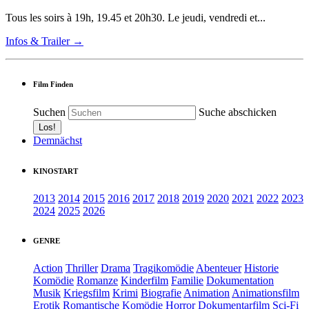
Tous les soirs à 19h, 19.45 et 20h30. Le jeudi, vendredi et...
Infos & Trailer →
Film Finden
Suchen
Suche abschicken
Demnächst
KINOSTART
2013
2014
2015
2016
2017
2018
2019
2020
2021
2022
2023
2024
2025
2026
GENRE
Action
Thriller
Drama
Tragikomödie
Abenteuer
Historie
Komödie
Romanze
Kinderfilm
Familie
Dokumentation
Musik
Kriegsfilm
Krimi
Biografie
Animation
Animationsfilm
Erotik
Romantische Komödie
Horror
Dokumentarfilm
Sci-Fi