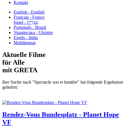
Kontakt
English - English
Français - France
עִבְרִית - Israel
Português - Brazil
Українська - Ukraine
Englis - India
Multilingual
Aktuelle Filme
für Alle
mit GRETA
Ihre Suche nach "Spectacle son et lumière" hat folgende Ergebnisse
geliefert:
Rendez-Vous Bundesplatz - Planet Hope
VF