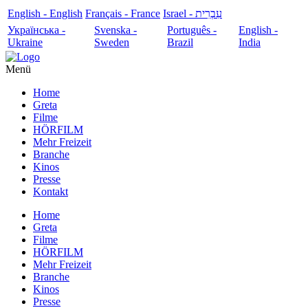
English - English
Français - France
עִבְרִית - Israel
Українська -
Svenska -
Português -
English -
Ukraine
Sweden
Brazil
India
Menü
Home
Greta
Filme
HÖRFILM
Mehr Freizeit
Branche
Kinos
Presse
Kontakt
Home
Greta
Filme
HÖRFILM
Mehr Freizeit
Branche
Kinos
Presse