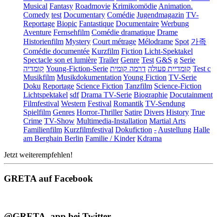
Musical
Fantasy
Roadmovie
Krimikomödie
Animation.
Comedy
test
Documentary
Comédie
Jugendmagazin
TV-
Reportage
Biopic
Fantastique
Documentaire
Werbung
Aventure
Fernsehfilm
Comédie dramatique
Drame
Historienfilm
Mystery
Court métrage
Mélodrame
Spot
가족
Comédie documentée
Kurzfilm
Fiction
Licht-Spektakel
Spectacle son et lumière
Trailer
Genre
Test
G&S
g
Serie
קומדיה
Young-Fiction-Serie
דרמה קומית
קומדיית פעולה
Test c
Musikfilm
Musikdokumentation
Young Fiction
TV-Serie
Doku
Reportage
Science Fiction
Tanzfilm
Science-Fiction
Lichtspektakel
sdf
Drama TV-Serie
Biographie
Docutainment
Filmfestival
Western
Festival
Romantik
TV-Sendung
Spielfilm
Genres
Horror-Thriller
Satire
Divers
History
True
Crime
TV-Show
Multimedia-Installation
Martial Arts
Familienfilm
Kurzfilmfestival
Dokufiction
-
Austellung
Halle
am Berghain Berlin
Familie / Kinder
Kdrama
Jetzt weiterempfehlen!
GRETA auf Facebook
@GRETA_app bei Twitter