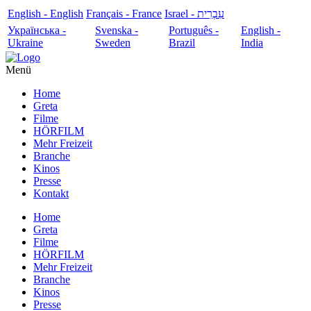
English - English
Français - France
עִבְרִית - Israel
Українська -
Svenska -
Português -
English -
Ukraine
Sweden
Brazil
India
Menü
Home
Greta
Filme
HÖRFILM
Mehr Freizeit
Branche
Kinos
Presse
Kontakt
Home
Greta
Filme
HÖRFILM
Mehr Freizeit
Branche
Kinos
Presse