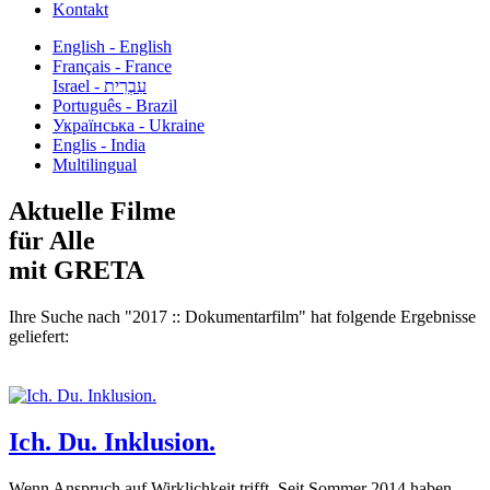
Kontakt
English - English
Français - France
עִבְרִית - Israel
Português - Brazil
Українська - Ukraine
Englis - India
Multilingual
Aktuelle Filme
für Alle
mit GRETA
Ihre Suche nach "2017 :: Dokumentarfilm" hat folgende Ergebnisse
geliefert:
Ich. Du. Inklusion.
Wenn Anspruch auf Wirklichkeit trifft. Seit Sommer 2014 haben...