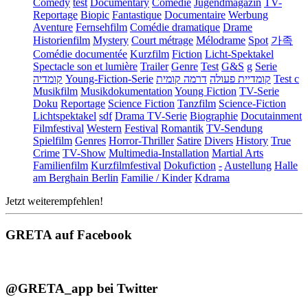
Comedy
test
Documentary
Comédie
Jugendmagazin
TV-
Reportage
Biopic
Fantastique
Documentaire
Werbung
Aventure
Fernsehfilm
Comédie dramatique
Drame
Historienfilm
Mystery
Court métrage
Mélodrame
Spot
가족
Comédie documentée
Kurzfilm
Fiction
Licht-Spektakel
Spectacle son et lumière
Trailer
Genre
Test
G&S
g
Serie
קומדיה
Young-Fiction-Serie
דרמה קומית
קומדיית פעולה
Test c
Musikfilm
Musikdokumentation
Young Fiction
TV-Serie
Doku
Reportage
Science Fiction
Tanzfilm
Science-Fiction
Lichtspektakel
sdf
Drama TV-Serie
Biographie
Docutainment
Filmfestival
Western
Festival
Romantik
TV-Sendung
Spielfilm
Genres
Horror-Thriller
Satire
Divers
History
True
Crime
TV-Show
Multimedia-Installation
Martial Arts
Familienfilm
Kurzfilmfestival
Dokufiction
-
Austellung
Halle
am Berghain Berlin
Familie / Kinder
Kdrama
Jetzt weiterempfehlen!
GRETA auf Facebook
@GRETA_app bei Twitter