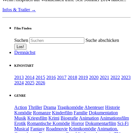
Infos & Trailer →
Film Finden
Suchen
Suche abschicken
Demnächst
KINOSTART
2013
2014
2015
2016
2017
2018
2019
2020
2021
2022
2023
2024
2025
2026
GENRE
Action
Thriller
Drama
Tragikomödie
Abenteuer
Historie
Komödie
Romanze
Kinderfilm
Familie
Dokumentation
Musik
Kriegsfilm
Krimi
Biografie
Animation
Animationsfilm
Erotik
Romantische Komödie
Horror
Dokumentarfilm
Sci-Fi
Musical
Fantasy
Roadmovie
Krimikomödie
Animation.