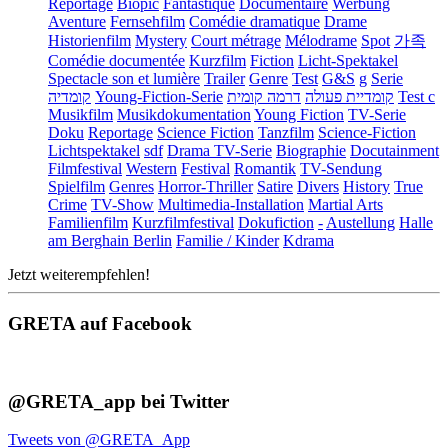
Reportage
Biopic
Fantastique
Documentaire
Werbung
Aventure
Fernsehfilm
Comédie dramatique
Drame
Historienfilm
Mystery
Court métrage
Mélodrame
Spot
가족
Comédie documentée
Kurzfilm
Fiction
Licht-Spektakel
Spectacle son et lumière
Trailer
Genre
Test
G&S
g
Serie
קומדיה
Young-Fiction-Serie
דרמה קומית
קומדיית פעולה
Test c
Musikfilm
Musikdokumentation
Young Fiction
TV-Serie
Doku
Reportage
Science Fiction
Tanzfilm
Science-Fiction
Lichtspektakel
sdf
Drama TV-Serie
Biographie
Docutainment
Filmfestival
Western
Festival
Romantik
TV-Sendung
Spielfilm
Genres
Horror-Thriller
Satire
Divers
History
True
Crime
TV-Show
Multimedia-Installation
Martial Arts
Familienfilm
Kurzfilmfestival
Dokufiction
-
Austellung
Halle
am Berghain Berlin
Familie / Kinder
Kdrama
Jetzt weiterempfehlen!
GRETA auf Facebook
@GRETA_app bei Twitter
Tweets von @GRETA_App