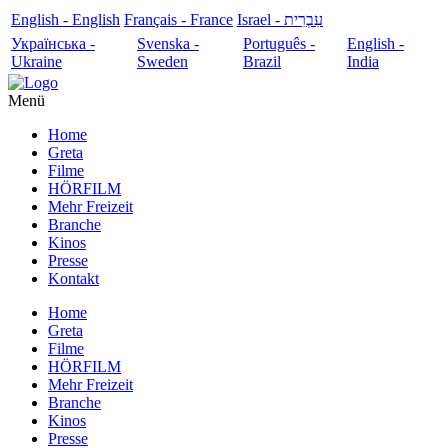
English - English
Français - France
עִבְרִית - Israel
Українська -
Svenska -
Português -
English -
Ukraine
Sweden
Brazil
India
Menü
Home
Greta
Filme
HÖRFILM
Mehr Freizeit
Branche
Kinos
Presse
Kontakt
Home
Greta
Filme
HÖRFILM
Mehr Freizeit
Branche
Kinos
Presse