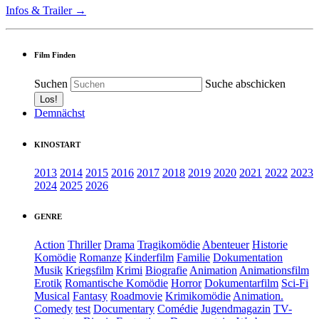
Infos & Trailer →
Film Finden
Suchen
Suche abschicken
Demnächst
KINOSTART
2013
2014
2015
2016
2017
2018
2019
2020
2021
2022
2023
2024
2025
2026
GENRE
Action
Thriller
Drama
Tragikomödie
Abenteuer
Historie
Komödie
Romanze
Kinderfilm
Familie
Dokumentation
Musik
Kriegsfilm
Krimi
Biografie
Animation
Animationsfilm
Erotik
Romantische Komödie
Horror
Dokumentarfilm
Sci-Fi
Musical
Fantasy
Roadmovie
Krimikomödie
Animation.
Comedy
test
Documentary
Comédie
Jugendmagazin
TV-