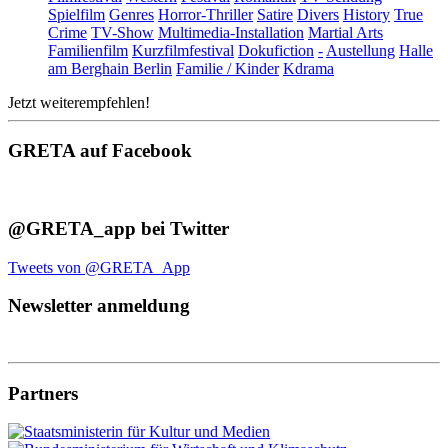
Spielfilm
Genres
Horror-Thriller
Satire
Divers
History
True
Crime
TV-Show
Multimedia-Installation
Martial Arts
Familienfilm
Kurzfilmfestival
Dokufiction
-
Austellung
Halle
am Berghain Berlin
Familie / Kinder
Kdrama
Jetzt weiterempfehlen!
GRETA auf Facebook
@GRETA_app bei Twitter
Tweets von @GRETA_App
Newsletter anmeldung
Partners