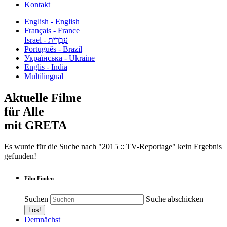
Kontakt
English - English
Français - France
עִבְרִית - Israel
Português - Brazil
Українська - Ukraine
Englis - India
Multilingual
Aktuelle Filme
für Alle
mit GRETA
Es wurde für die Suche nach "2015 :: TV-Reportage" kein Ergebnis
gefunden!
Film Finden
Suchen
Suche abschicken
Demnächst