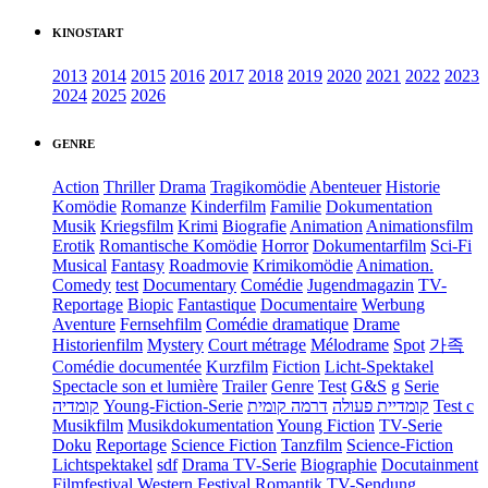
KINOSTART
2013
2014
2015
2016
2017
2018
2019
2020
2021
2022
2023
2024
2025
2026
GENRE
Action
Thriller
Drama
Tragikomödie
Abenteuer
Historie
Komödie
Romanze
Kinderfilm
Familie
Dokumentation
Musik
Kriegsfilm
Krimi
Biografie
Animation
Animationsfilm
Erotik
Romantische Komödie
Horror
Dokumentarfilm
Sci-Fi
Musical
Fantasy
Roadmovie
Krimikomödie
Animation.
Comedy
test
Documentary
Comédie
Jugendmagazin
TV-
Reportage
Biopic
Fantastique
Documentaire
Werbung
Aventure
Fernsehfilm
Comédie dramatique
Drame
Historienfilm
Mystery
Court métrage
Mélodrame
Spot
가족
Comédie documentée
Kurzfilm
Fiction
Licht-Spektakel
Spectacle son et lumière
Trailer
Genre
Test
G&S
g
Serie
קומדיה
Young-Fiction-Serie
דרמה קומית
קומדיית פעולה
Test c
Musikfilm
Musikdokumentation
Young Fiction
TV-Serie
Doku
Reportage
Science Fiction
Tanzfilm
Science-Fiction
Lichtspektakel
sdf
Drama TV-Serie
Biographie
Docutainment
Filmfestival
Western
Festival
Romantik
TV-Sendung