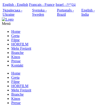
English - English
Français - France
עִבְרִית - Israel
Українська -
Svenska -
Português -
English -
Ukraine
Sweden
Brazil
India
Menü
Home
Greta
Filme
HÖRFILM
Mehr Freizeit
Branche
Kinos
Presse
Kontakt
Home
Greta
Filme
HÖRFILM
Mehr Freizeit
Branche
Kinos
Presse