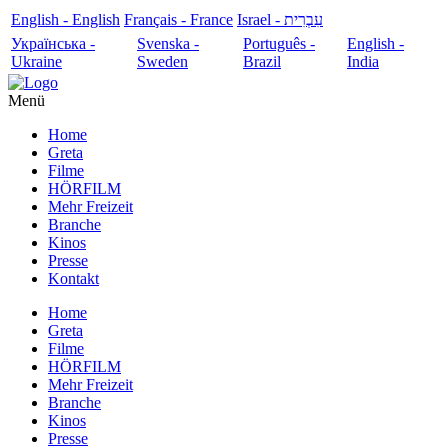
English - English
Français - France
עִבְרִית - Israel
Українська -
Svenska -
Português -
English -
Ukraine
Sweden
Brazil
India
Menü
Home
Greta
Filme
HÖRFILM
Mehr Freizeit
Branche
Kinos
Presse
Kontakt
Home
Greta
Filme
HÖRFILM
Mehr Freizeit
Branche
Kinos
Presse