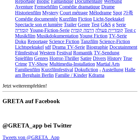
Reportage
Biopic
Fantastique
Documentaire
Werbung
Aventure
Fernsehfilm
Comédie dramatique
Drame
Historienfilm
Mystery
Court métrage
Mélodrame
Spot
가족
Comédie documentée
Kurzfilm
Fiction
Licht-Spektakel
Spectacle son et lumière
Trailer
Genre
Test
G&S
g
Serie
קומדיה
Young-Fiction-Serie
דרמה קומית
קומדיית פעולה
Test c
Musikfilm
Musikdokumentation
Young Fiction
TV-Serie
Doku
Reportage
Science Fiction
Tanzfilm
Science-Fiction
Lichtspektakel
sdf
Drama TV-Serie
Biographie
Docutainment
Filmfestival
Western
Festival
Romantik
TV-Sendung
Spielfilm
Genres
Horror-Thriller
Satire
Divers
History
True
Crime
TV-Show
Multimedia-Installation
Martial Arts
Familienfilm
Kurzfilmfestival
Dokufiction
-
Austellung
Halle
am Berghain Berlin
Familie / Kinder
Kdrama
Jetzt weiterempfehlen!
GRETA auf Facebook
@GRETA_app bei Twitter
Tweets von @GRETA_App