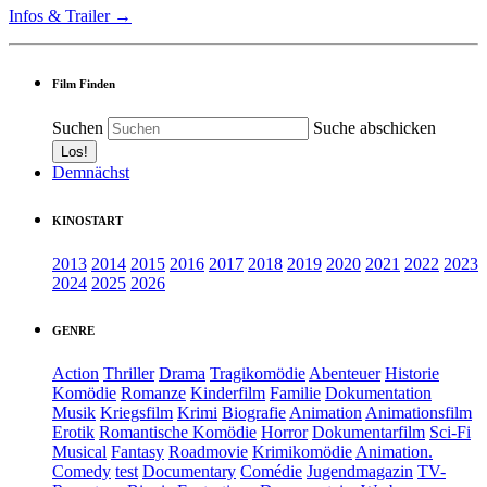
Infos & Trailer →
Film Finden
Suchen
Suche abschicken
Demnächst
KINOSTART
2013
2014
2015
2016
2017
2018
2019
2020
2021
2022
2023
2024
2025
2026
GENRE
Action
Thriller
Drama
Tragikomödie
Abenteuer
Historie
Komödie
Romanze
Kinderfilm
Familie
Dokumentation
Musik
Kriegsfilm
Krimi
Biografie
Animation
Animationsfilm
Erotik
Romantische Komödie
Horror
Dokumentarfilm
Sci-Fi
Musical
Fantasy
Roadmovie
Krimikomödie
Animation.
Comedy
test
Documentary
Comédie
Jugendmagazin
TV-