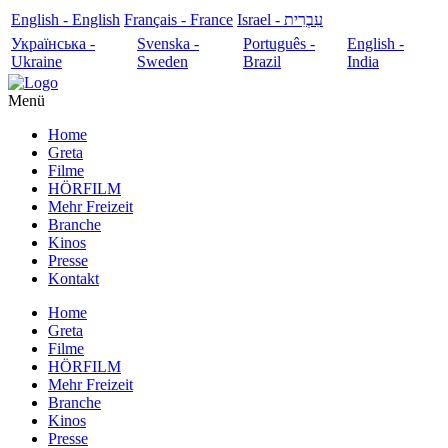
English - English
Français - France
עִבְרִית - Israel
Українська -
Svenska -
Português -
English -
Ukraine
Sweden
Brazil
India
Menü
Home
Greta
Filme
HÖRFILM
Mehr Freizeit
Branche
Kinos
Presse
Kontakt
Home
Greta
Filme
HÖRFILM
Mehr Freizeit
Branche
Kinos
Presse