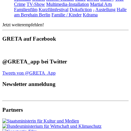
Crime
TV-Show
Multimedia-Installation
Martial Arts
Familienfilm
Kurzfilmfestival
Dokufiction
-
Austellung
Halle
am Berghain Berlin
Familie / Kinder
Kdrama
Jetzt weiterempfehlen!
GRETA auf Facebook
@GRETA_app bei Twitter
Tweets von @GRETA_App
Newsletter anmeldung
Partners