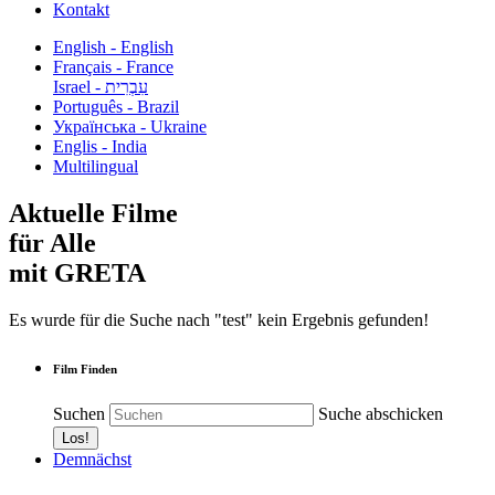
Kontakt
English - English
Français - France
עִבְרִית - Israel
Português - Brazil
Українська - Ukraine
Englis - India
Multilingual
Aktuelle Filme
für Alle
mit GRETA
Es wurde für die Suche nach "test" kein Ergebnis gefunden!
Film Finden
Suchen
Suche abschicken
Demnächst