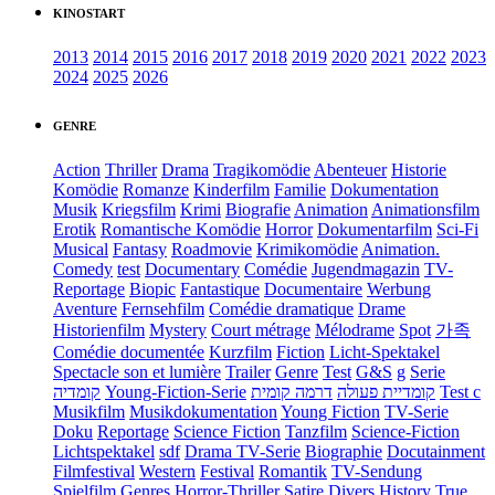
KINOSTART
2013
2014
2015
2016
2017
2018
2019
2020
2021
2022
2023
2024
2025
2026
GENRE
Action
Thriller
Drama
Tragikomödie
Abenteuer
Historie
Komödie
Romanze
Kinderfilm
Familie
Dokumentation
Musik
Kriegsfilm
Krimi
Biografie
Animation
Animationsfilm
Erotik
Romantische Komödie
Horror
Dokumentarfilm
Sci-Fi
Musical
Fantasy
Roadmovie
Krimikomödie
Animation.
Comedy
test
Documentary
Comédie
Jugendmagazin
TV-
Reportage
Biopic
Fantastique
Documentaire
Werbung
Aventure
Fernsehfilm
Comédie dramatique
Drame
Historienfilm
Mystery
Court métrage
Mélodrame
Spot
가족
Comédie documentée
Kurzfilm
Fiction
Licht-Spektakel
Spectacle son et lumière
Trailer
Genre
Test
G&S
g
Serie
קומדיה
Young-Fiction-Serie
דרמה קומית
קומדיית פעולה
Test c
Musikfilm
Musikdokumentation
Young Fiction
TV-Serie
Doku
Reportage
Science Fiction
Tanzfilm
Science-Fiction
Lichtspektakel
sdf
Drama TV-Serie
Biographie
Docutainment
Filmfestival
Western
Festival
Romantik
TV-Sendung
Spielfilm
Genres
Horror-Thriller
Satire
Divers
History
True