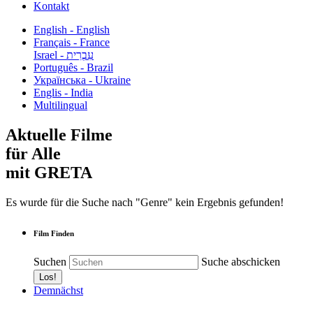
Kontakt
English - English
Français - France
עִבְרִית - Israel
Português - Brazil
Українська - Ukraine
Englis - India
Multilingual
Aktuelle Filme
für Alle
mit GRETA
Es wurde für die Suche nach "Genre" kein Ergebnis gefunden!
Film Finden
Suchen
Suche abschicken
Demnächst