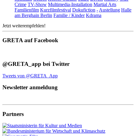
Crime
TV-Show
Multimedia-Installation
Martial Arts
Familienfilm
Kurzfilmfestival
Dokufiction
-
Austellung
Halle
am Berghain Berlin
Familie / Kinder
Kdrama
Jetzt weiterempfehlen!
GRETA auf Facebook
@GRETA_app bei Twitter
Tweets von @GRETA_App
Newsletter anmeldung
Partners