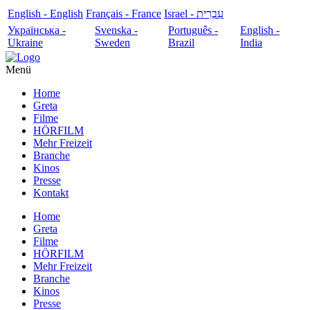
English - English
Français - France
עִבְרִית - Israel
Українська -
Svenska -
Português -
English -
Ukraine
Sweden
Brazil
India
Menü
Home
Greta
Filme
HÖRFILM
Mehr Freizeit
Branche
Kinos
Presse
Kontakt
Home
Greta
Filme
HÖRFILM
Mehr Freizeit
Branche
Kinos
Presse