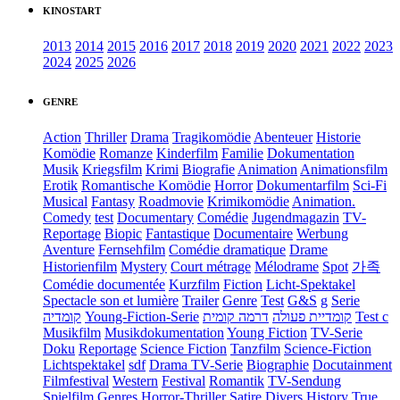
KINOSTART
2013
2014
2015
2016
2017
2018
2019
2020
2021
2022
2023
2024
2025
2026
GENRE
Action
Thriller
Drama
Tragikomödie
Abenteuer
Historie
Komödie
Romanze
Kinderfilm
Familie
Dokumentation
Musik
Kriegsfilm
Krimi
Biografie
Animation
Animationsfilm
Erotik
Romantische Komödie
Horror
Dokumentarfilm
Sci-Fi
Musical
Fantasy
Roadmovie
Krimikomödie
Animation.
Comedy
test
Documentary
Comédie
Jugendmagazin
TV-
Reportage
Biopic
Fantastique
Documentaire
Werbung
Aventure
Fernsehfilm
Comédie dramatique
Drame
Historienfilm
Mystery
Court métrage
Mélodrame
Spot
가족
Comédie documentée
Kurzfilm
Fiction
Licht-Spektakel
Spectacle son et lumière
Trailer
Genre
Test
G&S
g
Serie
קומדיה
Young-Fiction-Serie
דרמה קומית
קומדיית פעולה
Test c
Musikfilm
Musikdokumentation
Young Fiction
TV-Serie
Doku
Reportage
Science Fiction
Tanzfilm
Science-Fiction
Lichtspektakel
sdf
Drama TV-Serie
Biographie
Docutainment
Filmfestival
Western
Festival
Romantik
TV-Sendung
Spielfilm
Genres
Horror-Thriller
Satire
Divers
History
True