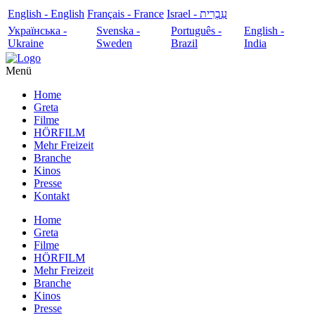
English - English
Français - France
עִבְרִית - Israel
Українська -
Svenska -
Português -
English -
Ukraine
Sweden
Brazil
India
Menü
Home
Greta
Filme
HÖRFILM
Mehr Freizeit
Branche
Kinos
Presse
Kontakt
Home
Greta
Filme
HÖRFILM
Mehr Freizeit
Branche
Kinos
Presse