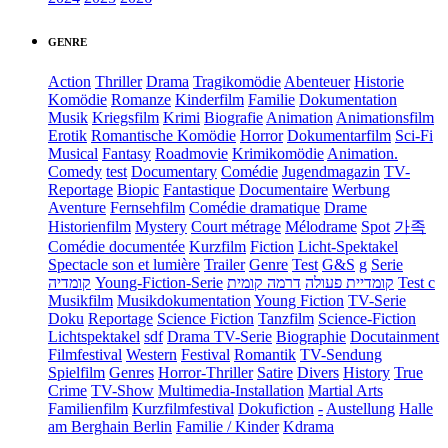
GENRE
Action
Thriller
Drama
Tragikomödie
Abenteuer
Historie
Komödie
Romanze
Kinderfilm
Familie
Dokumentation
Musik
Kriegsfilm
Krimi
Biografie
Animation
Animationsfilm
Erotik
Romantische Komödie
Horror
Dokumentarfilm
Sci-Fi
Musical
Fantasy
Roadmovie
Krimikomödie
Animation.
Comedy
test
Documentary
Comédie
Jugendmagazin
TV-
Reportage
Biopic
Fantastique
Documentaire
Werbung
Aventure
Fernsehfilm
Comédie dramatique
Drame
Historienfilm
Mystery
Court métrage
Mélodrame
Spot
가족
Comédie documentée
Kurzfilm
Fiction
Licht-Spektakel
Spectacle son et lumière
Trailer
Genre
Test
G&S
g
Serie
קומדיה
Young-Fiction-Serie
דרמה קומית
קומדיית פעולה
Test c
Musikfilm
Musikdokumentation
Young Fiction
TV-Serie
Doku
Reportage
Science Fiction
Tanzfilm
Science-Fiction
Lichtspektakel
sdf
Drama TV-Serie
Biographie
Docutainment
Filmfestival
Western
Festival
Romantik
TV-Sendung
Spielfilm
Genres
Horror-Thriller
Satire
Divers
History
True
Crime
TV-Show
Multimedia-Installation
Martial Arts
Familienfilm
Kurzfilmfestival
Dokufiction
-
Austellung
Halle
am Berghain Berlin
Familie / Kinder
Kdrama