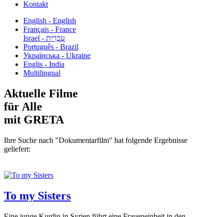
Kontakt
English - English
Français - France
עִבְרִית - Israel
Português - Brazil
Українська - Ukraine
Englis - India
Multilingual
Aktuelle Filme
für Alle
mit GRETA
Ihre Suche nach "Dokumentarfilm" hat folgende Ergebnisse
geliefert:
To my Sisters
Eine junge Kurdin in Syrien führt eine Fraueneinheit in den...