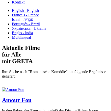
Kontakt
English - English
Français - France
עִבְרִית - Israel
Português - Brazil
Українська - Ukraine
Englis - India
Multilingual
Aktuelle Filme
für Alle
mit GRETA
Ihre Suche nach "Romantische Komödie" hat folgende Ergebnisse
geliefert:
Amour Fou
In den Salons der Romantik genießt der Dichter Heinrich von...