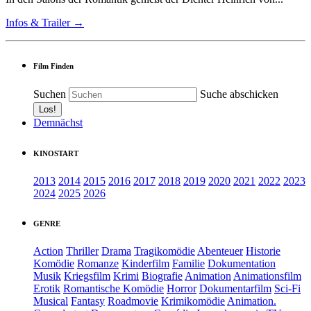
Infos & Trailer →
Film Finden
Suchen
Suche abschicken
Demnächst
KINOSTART
2013
2014
2015
2016
2017
2018
2019
2020
2021
2022
2023
2024
2025
2026
GENRE
Action
Thriller
Drama
Tragikomödie
Abenteuer
Historie
Komödie
Romanze
Kinderfilm
Familie
Dokumentation
Musik
Kriegsfilm
Krimi
Biografie
Animation
Animationsfilm
Erotik
Romantische Komödie
Horror
Dokumentarfilm
Sci-Fi
Musical
Fantasy
Roadmovie
Krimikomödie
Animation.