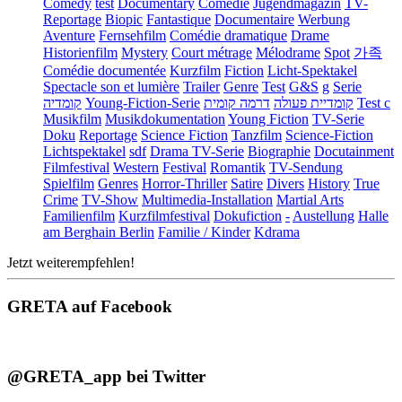
Comedy
test
Documentary
Comédie
Jugendmagazin
TV-
Reportage
Biopic
Fantastique
Documentaire
Werbung
Aventure
Fernsehfilm
Comédie dramatique
Drame
Historienfilm
Mystery
Court métrage
Mélodrame
Spot
가족
Comédie documentée
Kurzfilm
Fiction
Licht-Spektakel
Spectacle son et lumière
Trailer
Genre
Test
G&S
g
Serie
קומדיה
Young-Fiction-Serie
דרמה קומית
קומדיית פעולה
Test c
Musikfilm
Musikdokumentation
Young Fiction
TV-Serie
Doku
Reportage
Science Fiction
Tanzfilm
Science-Fiction
Lichtspektakel
sdf
Drama TV-Serie
Biographie
Docutainment
Filmfestival
Western
Festival
Romantik
TV-Sendung
Spielfilm
Genres
Horror-Thriller
Satire
Divers
History
True
Crime
TV-Show
Multimedia-Installation
Martial Arts
Familienfilm
Kurzfilmfestival
Dokufiction
-
Austellung
Halle
am Berghain Berlin
Familie / Kinder
Kdrama
Jetzt weiterempfehlen!
GRETA auf Facebook
@GRETA_app bei Twitter