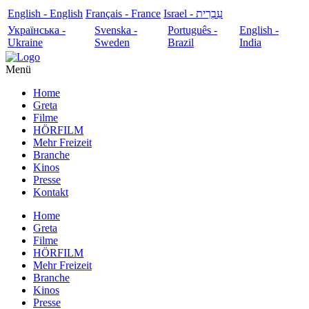
English - English
Français - France
עִבְרִית - Israel
Українська -
Svenska -
Português -
English -
Ukraine
Sweden
Brazil
India
Menü
Home
Greta
Filme
HÖRFILM
Mehr Freizeit
Branche
Kinos
Presse
Kontakt
Home
Greta
Filme
HÖRFILM
Mehr Freizeit
Branche
Kinos
Presse