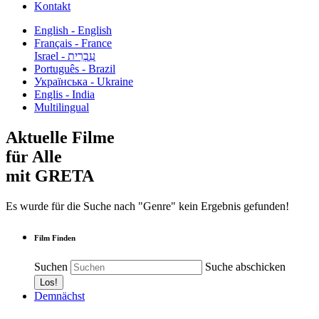
Kontakt
English - English
Français - France
עִבְרִית - Israel
Português - Brazil
Українська - Ukraine
Englis - India
Multilingual
Aktuelle Filme
für Alle
mit GRETA
Es wurde für die Suche nach "Genre" kein Ergebnis gefunden!
Film Finden
Suchen
Suche abschicken
Demnächst