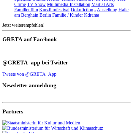
Crime
TV-Show
Multimedia-Installation
Martial Arts
Familienfilm
Kurzfilmfestival
Dokufiction
-
Austellung
Halle
am Berghain Berlin
Familie / Kinder
Kdrama
Jetzt weiterempfehlen!
GRETA auf Facebook
@GRETA_app bei Twitter
Tweets von @GRETA_App
Newsletter anmeldung
Partners