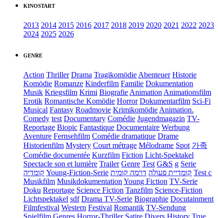
KINOSTART
2013
2014
2015
2016
2017
2018
2019
2020
2021
2022
2023
2024
2025
2026
GENRE
Action
Thriller
Drama
Tragikomödie
Abenteuer
Historie
Komödie
Romanze
Kinderfilm
Familie
Dokumentation
Musik
Kriegsfilm
Krimi
Biografie
Animation
Animationsfilm
Erotik
Romantische Komödie
Horror
Dokumentarfilm
Sci-Fi
Musical
Fantasy
Roadmovie
Krimikomödie
Animation.
Comedy
test
Documentary
Comédie
Jugendmagazin
TV-
Reportage
Biopic
Fantastique
Documentaire
Werbung
Aventure
Fernsehfilm
Comédie dramatique
Drame
Historienfilm
Mystery
Court métrage
Mélodrame
Spot
가족
Comédie documentée
Kurzfilm
Fiction
Licht-Spektakel
Spectacle son et lumière
Trailer
Genre
Test
G&S
g
Serie
קומדיה
Young-Fiction-Serie
דרמה קומית
קומדיית פעולה
Test c
Musikfilm
Musikdokumentation
Young Fiction
TV-Serie
Doku
Reportage
Science Fiction
Tanzfilm
Science-Fiction
Lichtspektakel
sdf
Drama TV-Serie
Biographie
Docutainment
Filmfestival
Western
Festival
Romantik
TV-Sendung
Spielfilm
Genres
Horror-Thriller
Satire
Divers
History
True