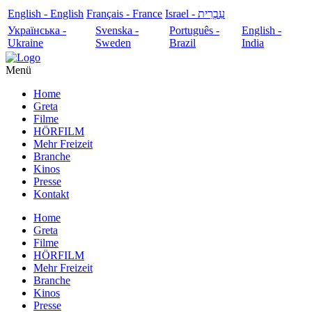
English - English
Français - France
עִבְרִית - Israel
Українська -
Svenska -
Português -
English -
Ukraine
Sweden
Brazil
India
Menü
Home
Greta
Filme
HÖRFILM
Mehr Freizeit
Branche
Kinos
Presse
Kontakt
Home
Greta
Filme
HÖRFILM
Mehr Freizeit
Branche
Kinos
Presse