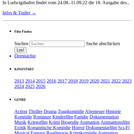
In Ludwigshafen findet vom 24.08.-11.09.22 die 18. Ausgabe des...
Infos & Trailer →
Film Finden
Suchen
Suche abschicken
Demnächst
KINOSTART
2013
2014
2015
2016
2017
2018
2019
2020
2021
2022
2023
2024
2025
2026
GENRE
Action
Thriller
Drama
Tragikomödie
Abenteuer
Historie
Komödie
Romanze
Kinderfilm
Familie
Dokumentation
Musik
Kriegsfilm
Krimi
Biografie
Animation
Animationsfilm
Erotik
Romantische Komödie
Horror
Dokumentarfilm
Sci-Fi
Musical
Fantasy
Roadmovie
Krimikomödie
Animation.