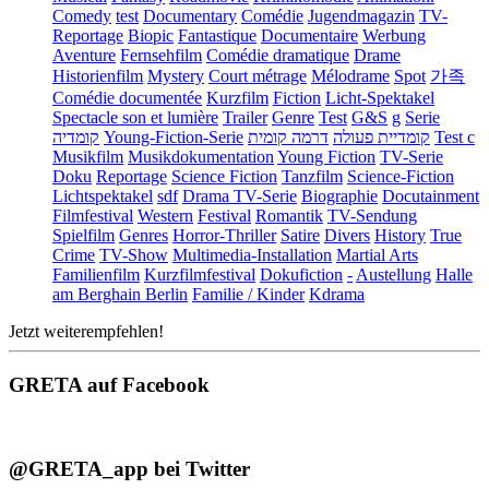
Comedy
test
Documentary
Comédie
Jugendmagazin
TV-
Reportage
Biopic
Fantastique
Documentaire
Werbung
Aventure
Fernsehfilm
Comédie dramatique
Drame
Historienfilm
Mystery
Court métrage
Mélodrame
Spot
가족
Comédie documentée
Kurzfilm
Fiction
Licht-Spektakel
Spectacle son et lumière
Trailer
Genre
Test
G&S
g
Serie
קומדיה
Young-Fiction-Serie
דרמה קומית
קומדיית פעולה
Test c
Musikfilm
Musikdokumentation
Young Fiction
TV-Serie
Doku
Reportage
Science Fiction
Tanzfilm
Science-Fiction
Lichtspektakel
sdf
Drama TV-Serie
Biographie
Docutainment
Filmfestival
Western
Festival
Romantik
TV-Sendung
Spielfilm
Genres
Horror-Thriller
Satire
Divers
History
True
Crime
TV-Show
Multimedia-Installation
Martial Arts
Familienfilm
Kurzfilmfestival
Dokufiction
-
Austellung
Halle
am Berghain Berlin
Familie / Kinder
Kdrama
Jetzt weiterempfehlen!
GRETA auf Facebook
@GRETA_app bei Twitter