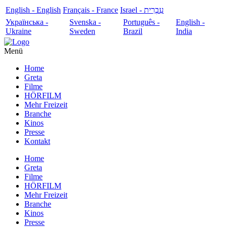
English - English
Français - France
עִבְרִית - Israel
Українська -
Svenska -
Português -
English -
Ukraine
Sweden
Brazil
India
Menü
Home
Greta
Filme
HÖRFILM
Mehr Freizeit
Branche
Kinos
Presse
Kontakt
Home
Greta
Filme
HÖRFILM
Mehr Freizeit
Branche
Kinos
Presse