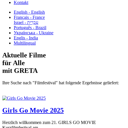
Kontakt
English - English
Français - France
עִבְרִית - Israel
Português - Brazil
Українська - Ukraine
Englis - India
Multilingual
Aktuelle Filme
für Alle
mit GRETA
Ihre Suche nach "Filmfestival" hat folgende Ergebnisse geliefert:
Girls Go Movie 2025
Herzlich willkommen zum 21. GIRLS GO MOVIE
Kurzfilmfestival am...