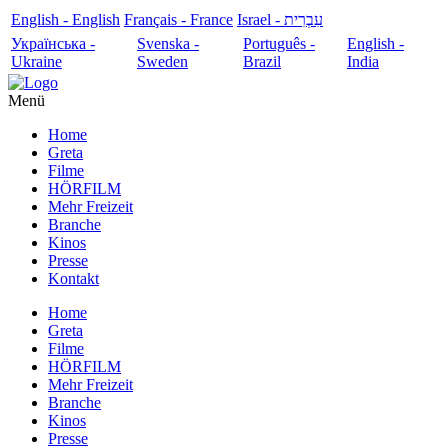
English - English
Français - France
עִבְרִית - Israel
Українська -
Svenska -
Português -
English -
Ukraine
Sweden
Brazil
India
Menü
Home
Greta
Filme
HÖRFILM
Mehr Freizeit
Branche
Kinos
Presse
Kontakt
Home
Greta
Filme
HÖRFILM
Mehr Freizeit
Branche
Kinos
Presse