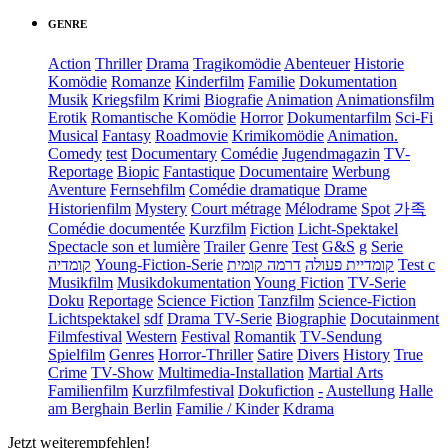
GENRE
Action
Thriller
Drama
Tragikomödie
Abenteuer
Historie
Komödie
Romanze
Kinderfilm
Familie
Dokumentation
Musik
Kriegsfilm
Krimi
Biografie
Animation
Animationsfilm
Erotik
Romantische Komödie
Horror
Dokumentarfilm
Sci-Fi
Musical
Fantasy
Roadmovie
Krimikomödie
Animation.
Comedy
test
Documentary
Comédie
Jugendmagazin
TV-
Reportage
Biopic
Fantastique
Documentaire
Werbung
Aventure
Fernsehfilm
Comédie dramatique
Drame
Historienfilm
Mystery
Court métrage
Mélodrame
Spot
가족
Comédie documentée
Kurzfilm
Fiction
Licht-Spektakel
Spectacle son et lumière
Trailer
Genre
Test
G&S
g
Serie
קומדיה
Young-Fiction-Serie
דרמה קומית
קומדיית פעולה
Test c
Musikfilm
Musikdokumentation
Young Fiction
TV-Serie
Doku
Reportage
Science Fiction
Tanzfilm
Science-Fiction
Lichtspektakel
sdf
Drama TV-Serie
Biographie
Docutainment
Filmfestival
Western
Festival
Romantik
TV-Sendung
Spielfilm
Genres
Horror-Thriller
Satire
Divers
History
True
Crime
TV-Show
Multimedia-Installation
Martial Arts
Familienfilm
Kurzfilmfestival
Dokufiction
-
Austellung
Halle
am Berghain Berlin
Familie / Kinder
Kdrama
Jetzt weiterempfehlen!