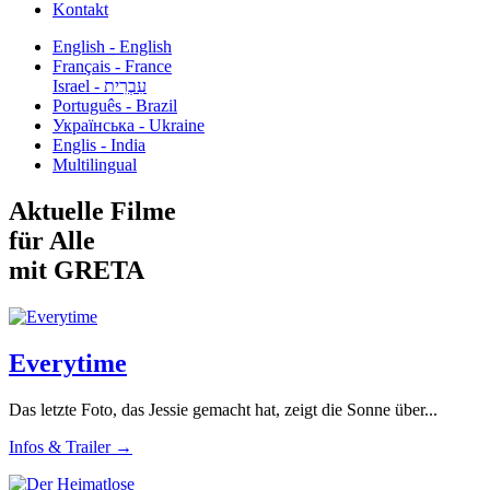
Kontakt
English - English
Français - France
עִבְרִית - Israel
Português - Brazil
Українська - Ukraine
Englis - India
Multilingual
Aktuelle Filme
für Alle
mit GRETA
Everytime
Das letzte Foto, das Jessie gemacht hat, zeigt die Sonne über...
Infos & Trailer →