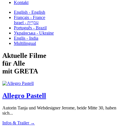
Kontakt
English - English
Français - France
עִבְרִית - Israel
Português - Brazil
Українська - Ukraine
Englis - India
Multilingual
Aktuelle Filme
für Alle
mit GRETA
Allegro Pastell
Autorin Tanja und Webdesigner Jerome, beide Mitte 30, haben
sich...
Infos & Trailer →