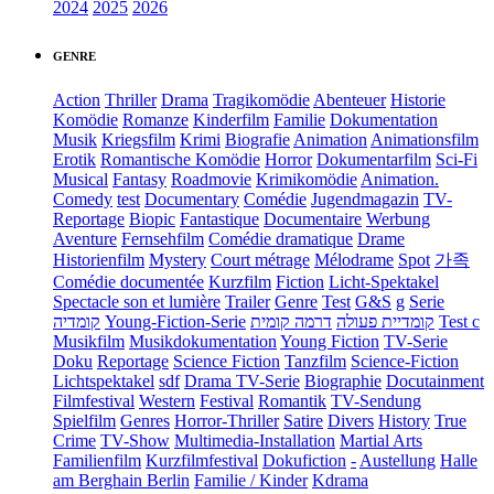
2024
2025
2026
GENRE
Action
Thriller
Drama
Tragikomödie
Abenteuer
Historie
Komödie
Romanze
Kinderfilm
Familie
Dokumentation
Musik
Kriegsfilm
Krimi
Biografie
Animation
Animationsfilm
Erotik
Romantische Komödie
Horror
Dokumentarfilm
Sci-Fi
Musical
Fantasy
Roadmovie
Krimikomödie
Animation.
Comedy
test
Documentary
Comédie
Jugendmagazin
TV-
Reportage
Biopic
Fantastique
Documentaire
Werbung
Aventure
Fernsehfilm
Comédie dramatique
Drame
Historienfilm
Mystery
Court métrage
Mélodrame
Spot
가족
Comédie documentée
Kurzfilm
Fiction
Licht-Spektakel
Spectacle son et lumière
Trailer
Genre
Test
G&S
g
Serie
קומדיה
Young-Fiction-Serie
דרמה קומית
קומדיית פעולה
Test c
Musikfilm
Musikdokumentation
Young Fiction
TV-Serie
Doku
Reportage
Science Fiction
Tanzfilm
Science-Fiction
Lichtspektakel
sdf
Drama TV-Serie
Biographie
Docutainment
Filmfestival
Western
Festival
Romantik
TV-Sendung
Spielfilm
Genres
Horror-Thriller
Satire
Divers
History
True
Crime
TV-Show
Multimedia-Installation
Martial Arts
Familienfilm
Kurzfilmfestival
Dokufiction
-
Austellung
Halle
am Berghain Berlin
Familie / Kinder
Kdrama