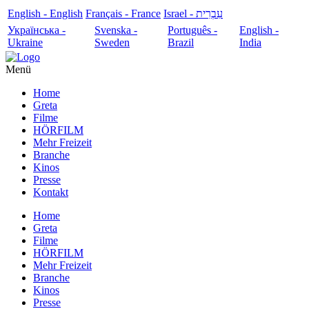
English - English
Français - France
עִבְרִית - Israel
Українська -
Svenska -
Português -
English -
Ukraine
Sweden
Brazil
India
Menü
Home
Greta
Filme
HÖRFILM
Mehr Freizeit
Branche
Kinos
Presse
Kontakt
Home
Greta
Filme
HÖRFILM
Mehr Freizeit
Branche
Kinos
Presse