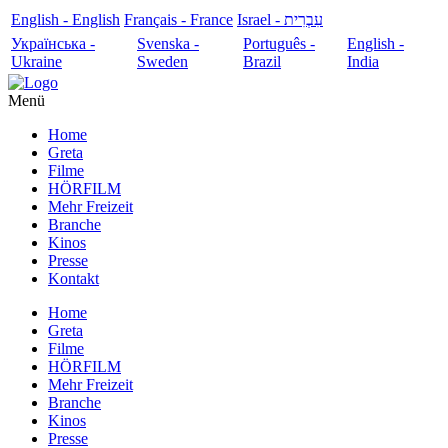
English - English
Français - France
עִבְרִית - Israel
Українська -
Svenska -
Português -
English -
Ukraine
Sweden
Brazil
India
Menü
Home
Greta
Filme
HÖRFILM
Mehr Freizeit
Branche
Kinos
Presse
Kontakt
Home
Greta
Filme
HÖRFILM
Mehr Freizeit
Branche
Kinos
Presse