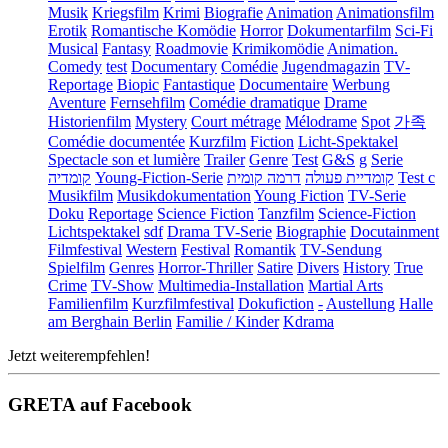
Musik
Kriegsfilm
Krimi
Biografie
Animation
Animationsfilm
Erotik
Romantische Komödie
Horror
Dokumentarfilm
Sci-Fi
Musical
Fantasy
Roadmovie
Krimikomödie
Animation.
Comedy
test
Documentary
Comédie
Jugendmagazin
TV-
Reportage
Biopic
Fantastique
Documentaire
Werbung
Aventure
Fernsehfilm
Comédie dramatique
Drame
Historienfilm
Mystery
Court métrage
Mélodrame
Spot
가족
Comédie documentée
Kurzfilm
Fiction
Licht-Spektakel
Spectacle son et lumière
Trailer
Genre
Test
G&S
g
Serie
קומדיה
Young-Fiction-Serie
דרמה קומית
קומדיית פעולה
Test c
Musikfilm
Musikdokumentation
Young Fiction
TV-Serie
Doku
Reportage
Science Fiction
Tanzfilm
Science-Fiction
Lichtspektakel
sdf
Drama TV-Serie
Biographie
Docutainment
Filmfestival
Western
Festival
Romantik
TV-Sendung
Spielfilm
Genres
Horror-Thriller
Satire
Divers
History
True
Crime
TV-Show
Multimedia-Installation
Martial Arts
Familienfilm
Kurzfilmfestival
Dokufiction
-
Austellung
Halle
am Berghain Berlin
Familie / Kinder
Kdrama
Jetzt weiterempfehlen!
GRETA auf Facebook