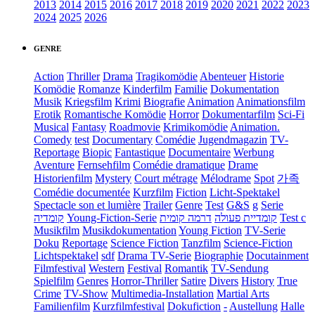
2013
2014
2015
2016
2017
2018
2019
2020
2021
2022
2023
2024
2025
2026
GENRE
Action
Thriller
Drama
Tragikomödie
Abenteuer
Historie
Komödie
Romanze
Kinderfilm
Familie
Dokumentation
Musik
Kriegsfilm
Krimi
Biografie
Animation
Animationsfilm
Erotik
Romantische Komödie
Horror
Dokumentarfilm
Sci-Fi
Musical
Fantasy
Roadmovie
Krimikomödie
Animation.
Comedy
test
Documentary
Comédie
Jugendmagazin
TV-
Reportage
Biopic
Fantastique
Documentaire
Werbung
Aventure
Fernsehfilm
Comédie dramatique
Drame
Historienfilm
Mystery
Court métrage
Mélodrame
Spot
가족
Comédie documentée
Kurzfilm
Fiction
Licht-Spektakel
Spectacle son et lumière
Trailer
Genre
Test
G&S
g
Serie
קומדיה
Young-Fiction-Serie
דרמה קומית
קומדיית פעולה
Test c
Musikfilm
Musikdokumentation
Young Fiction
TV-Serie
Doku
Reportage
Science Fiction
Tanzfilm
Science-Fiction
Lichtspektakel
sdf
Drama TV-Serie
Biographie
Docutainment
Filmfestival
Western
Festival
Romantik
TV-Sendung
Spielfilm
Genres
Horror-Thriller
Satire
Divers
History
True
Crime
TV-Show
Multimedia-Installation
Martial Arts
Familienfilm
Kurzfilmfestival
Dokufiction
-
Austellung
Halle