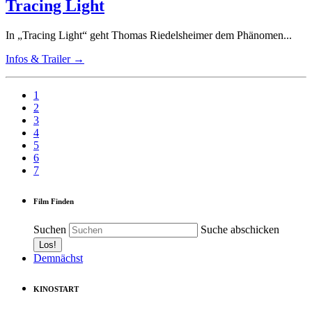
Tracing Light
In „Tracing Light“ geht Thomas Riedelsheimer dem Phänomen...
Infos & Trailer →
1
2
3
4
5
6
7
Film Finden
Suchen
Suche abschicken
Demnächst
KINOSTART