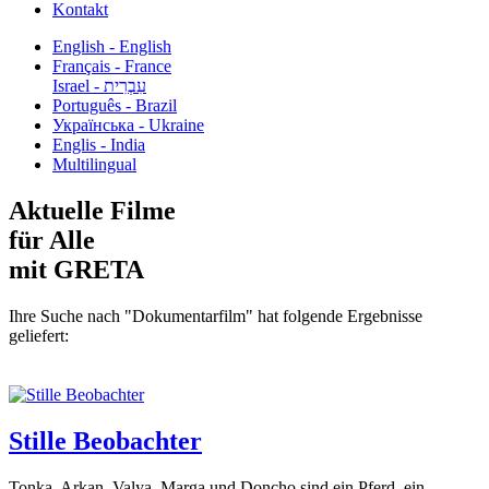
Kontakt
English - English
Français - France
עִבְרִית - Israel
Português - Brazil
Українська - Ukraine
Englis - India
Multilingual
Aktuelle Filme
für Alle
mit GRETA
Ihre Suche nach "Dokumentarfilm" hat folgende Ergebnisse
geliefert:
Stille Beobachter
Tonka, Arkan, Valya, Marga und Doncho sind ein Pferd, ein