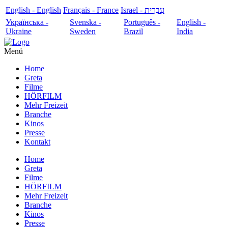
English - English
Français - France
עִבְרִית - Israel
Українська -
Svenska -
Português -
English -
Ukraine
Sweden
Brazil
India
Menü
Home
Greta
Filme
HÖRFILM
Mehr Freizeit
Branche
Kinos
Presse
Kontakt
Home
Greta
Filme
HÖRFILM
Mehr Freizeit
Branche
Kinos
Presse