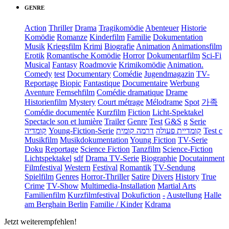
GENRE
Action
Thriller
Drama
Tragikomödie
Abenteuer
Historie
Komödie
Romanze
Kinderfilm
Familie
Dokumentation
Musik
Kriegsfilm
Krimi
Biografie
Animation
Animationsfilm
Erotik
Romantische Komödie
Horror
Dokumentarfilm
Sci-Fi
Musical
Fantasy
Roadmovie
Krimikomödie
Animation.
Comedy
test
Documentary
Comédie
Jugendmagazin
TV-
Reportage
Biopic
Fantastique
Documentaire
Werbung
Aventure
Fernsehfilm
Comédie dramatique
Drame
Historienfilm
Mystery
Court métrage
Mélodrame
Spot
가족
Comédie documentée
Kurzfilm
Fiction
Licht-Spektakel
Spectacle son et lumière
Trailer
Genre
Test
G&S
g
Serie
קומדיה
Young-Fiction-Serie
דרמה קומית
קומדיית פעולה
Test c
Musikfilm
Musikdokumentation
Young Fiction
TV-Serie
Doku
Reportage
Science Fiction
Tanzfilm
Science-Fiction
Lichtspektakel
sdf
Drama TV-Serie
Biographie
Docutainment
Filmfestival
Western
Festival
Romantik
TV-Sendung
Spielfilm
Genres
Horror-Thriller
Satire
Divers
History
True
Crime
TV-Show
Multimedia-Installation
Martial Arts
Familienfilm
Kurzfilmfestival
Dokufiction
-
Austellung
Halle
am Berghain Berlin
Familie / Kinder
Kdrama
Jetzt weiterempfehlen!