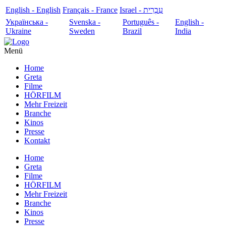
English - English
Français - France
עִבְרִית - Israel
Українська -
Svenska -
Português -
English -
Ukraine
Sweden
Brazil
India
Menü
Home
Greta
Filme
HÖRFILM
Mehr Freizeit
Branche
Kinos
Presse
Kontakt
Home
Greta
Filme
HÖRFILM
Mehr Freizeit
Branche
Kinos
Presse