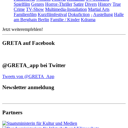
Spielfilm
Genres
Horror-Thriller
Satire
Divers
History
True
Crime
TV-Show
Multimedia-Installation
Martial Arts
Familienfilm
Kurzfilmfestival
Dokufiction
-
Austellung
Halle
am Berghain Berlin
Familie / Kinder
Kdrama
Jetzt weiterempfehlen!
GRETA auf Facebook
@GRETA_app bei Twitter
Tweets von @GRETA_App
Newsletter anmeldung
Partners