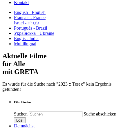
Kontakt
English - English
Français - France
עִבְרִית - Israel
Português - Brazil
Українська - Ukraine
Englis - India
Multilingual
Aktuelle Filme
für Alle
mit GRETA
Es wurde für die Suche nach "2023 :: Test c" kein Ergebnis
gefunden!
Film Finden
Suchen
Suche abschicken
Demnächst