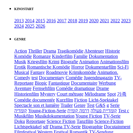
KINOSTART
2013
2014
2015
2016
2017
2018
2019
2020
2021
2022
2023
2024
2025
2026
GENRE
Action
Thriller
Drama
Tragikomödie
Abenteuer
Historie
Komödie
Romanze
Kinderfilm
Familie
Dokumentation
Musik
Kriegsfilm
Krimi
Biografie
Animation
Animationsfilm
Erotik
Romantische Komödie
Horror
Dokumentarfilm
Sci-Fi
Musical
Fantasy
Roadmovie
Krimikomödie
Animation.
Comedy
test
Documentary
Comédie
Jugendmagazin
TV-
Reportage
Biopic
Fantastique
Documentaire
Werbung
Aventure
Fernsehfilm
Comédie dramatique
Drame
Historienfilm
Mystery
Court métrage
Mélodrame
Spot
가족
Comédie documentée
Kurzfilm
Fiction
Licht-Spektakel
Spectacle son et lumière
Trailer
Genre
Test
G&S
g
Serie
קומדיה
Young-Fiction-Serie
דרמה קומית
קומדיית פעולה
Test c
Musikfilm
Musikdokumentation
Young Fiction
TV-Serie
Doku
Reportage
Science Fiction
Tanzfilm
Science-Fiction
Lichtspektakel
sdf
Drama TV-Serie
Biographie
Docutainment
Filmfestival
Western
Festival
Romantik
TV-Sendung