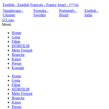
English - English
Français - France
עִבְרִית - Israel
Українська -
Svenska -
Português -
English -
Ukraine
Sweden
Brazil
India
Menü
Home
Greta
Filme
HÖRFILM
Mehr Freizeit
Branche
Kinos
Presse
Kontakt
Home
Greta
Filme
HÖRFILM
Mehr Freizeit
Branche
Kinos
Presse