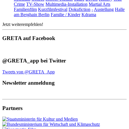
Crime
TV-Show
Multimedia-Installation
Martial Arts
Familienfilm
Kurzfilmfestival
Dokufiction
-
Austellung
Halle
am Berghain Berlin
Familie / Kinder
Kdrama
Jetzt weiterempfehlen!
GRETA auf Facebook
@GRETA_app bei Twitter
Tweets von @GRETA_App
Newsletter anmeldung
Partners