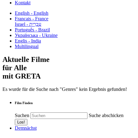
Kontakt
English - English
Français - France
עִבְרִית - Israel
Português - Brazil
Українська - Ukraine
Englis - India
Multilingual
Aktuelle Filme
für Alle
mit GRETA
Es wurde für die Suche nach "Genres" kein Ergebnis gefunden!
Film Finden
Suchen
Suche abschicken
Demnächst