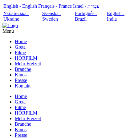
English - English
Français - France
עִבְרִית - Israel
Українська -
Svenska -
Português -
English -
Ukraine
Sweden
Brazil
India
Menü
Home
Greta
Filme
HÖRFILM
Mehr Freizeit
Branche
Kinos
Presse
Kontakt
Home
Greta
Filme
HÖRFILM
Mehr Freizeit
Branche
Kinos
Presse