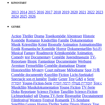
KINOSTART
2013
2014
2015
2016
2017
2018
2019
2020
2021
2022
2023
2024
2025
2026
GENRE
Action
Thriller
Drama
Tragikomödie
Abenteuer
Historie
Komödie
Romanze
Kinderfilm
Familie
Dokumentation
Musik
Kriegsfilm
Krimi
Biografie
Animation
Animationsfilm
Erotik
Romantische Komödie
Horror
Dokumentarfilm
Sci-Fi
Musical
Fantasy
Roadmovie
Krimikomödie
Animation.
Comedy
test
Documentary
Comédie
Jugendmagazin
TV-
Reportage
Biopic
Fantastique
Documentaire
Werbung
Aventure
Fernsehfilm
Comédie dramatique
Drame
Historienfilm
Mystery
Court métrage
Mélodrame
Spot
가족
Comédie documentée
Kurzfilm
Fiction
Licht-Spektakel
Spectacle son et lumière
Trailer
Genre
Test
G&S
g
Serie
קומדיה
Young-Fiction-Serie
דרמה קומית
קומדיית פעולה
Test c
Musikfilm
Musikdokumentation
Young Fiction
TV-Serie
Doku
Reportage
Science Fiction
Tanzfilm
Science-Fiction
Lichtspektakel
sdf
Drama TV-Serie
Biographie
Docutainment
Filmfestival
Western
Festival
Romantik
TV-Sendung
Spielfilm
Genres
Horror-Thriller
Satire
Divers
History
True