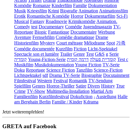
Action
Thriller
Drama
Tragikomödie
Abenteuer
Historie
Komödie
Romanze
Kinderfilm
Familie
Dokumentation
Musik
Kriegsfilm
Krimi
Biografie
Animation
Animationsfilm
Erotik
Romantische Komödie
Horror
Dokumentarfilm
Sci-Fi
Musical
Fantasy
Roadmovie
Krimikomödie
Animation.
Comedy
test
Documentary
Comédie
Jugendmagazin
TV-
Reportage
Biopic
Fantastique
Documentaire
Werbung
Aventure
Fernsehfilm
Comédie dramatique
Drame
Historienfilm
Mystery
Court métrage
Mélodrame
Spot
가족
Comédie documentée
Kurzfilm
Fiction
Licht-Spektakel
Spectacle son et lumière
Trailer
Genre
Test
G&S
g
Serie
קומדיה
Young-Fiction-Serie
דרמה קומית
קומדיית פעולה
Test c
Musikfilm
Musikdokumentation
Young Fiction
TV-Serie
Doku
Reportage
Science Fiction
Tanzfilm
Science-Fiction
Lichtspektakel
sdf
Drama TV-Serie
Biographie
Docutainment
Filmfestival
Western
Festival
Romantik
TV-Sendung
Spielfilm
Genres
Horror-Thriller
Satire
Divers
History
True
Crime
TV-Show
Multimedia-Installation
Martial Arts
Familienfilm
Kurzfilmfestival
Dokufiction
-
Austellung
Halle
am Berghain Berlin
Familie / Kinder
Kdrama
Jetzt weiterempfehlen!
GRETA auf Facebook