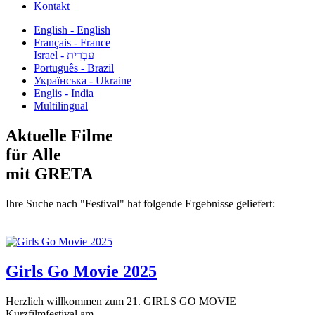
Kontakt
English - English
Français - France
עִבְרִית - Israel
Português - Brazil
Українська - Ukraine
Englis - India
Multilingual
Aktuelle Filme
für Alle
mit GRETA
Ihre Suche nach "Festival" hat folgende Ergebnisse geliefert:
Girls Go Movie 2025
Herzlich willkommen zum 21. GIRLS GO MOVIE
Kurzfilmfestival am...