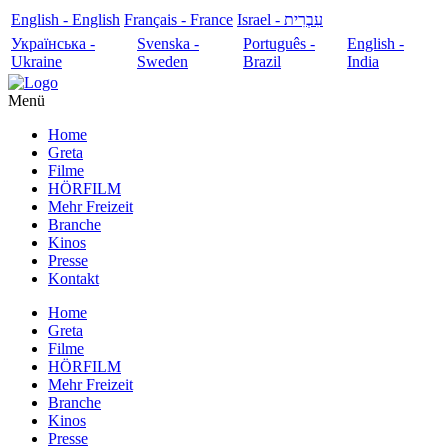
English - English
Français - France
עִבְרִית - Israel
Українська -
Svenska -
Português -
English -
Ukraine
Sweden
Brazil
India
Menü
Home
Greta
Filme
HÖRFILM
Mehr Freizeit
Branche
Kinos
Presse
Kontakt
Home
Greta
Filme
HÖRFILM
Mehr Freizeit
Branche
Kinos
Presse