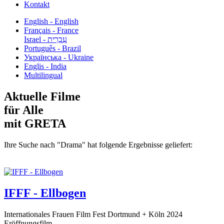
Kontakt
English - English
Français - France
עִבְרִית - Israel
Português - Brazil
Українська - Ukraine
Englis - India
Multilingual
Aktuelle Filme
für Alle
mit GRETA
Ihre Suche nach "Drama" hat folgende Ergebnisse geliefert:
IFFF - Ellbogen
Internationales Frauen Film Fest Dortmund + Köln 2024
Eröffnungsfilm...