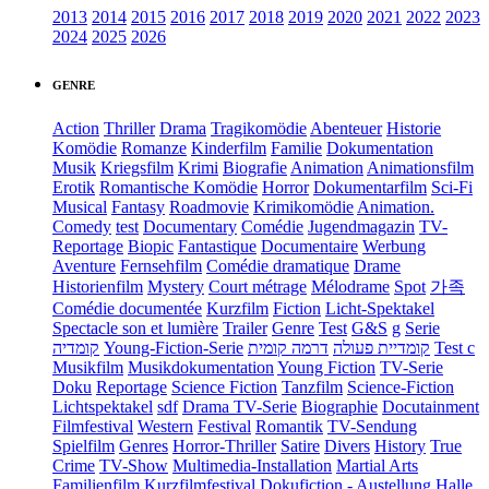
2013
2014
2015
2016
2017
2018
2019
2020
2021
2022
2023
2024
2025
2026
GENRE
Action
Thriller
Drama
Tragikomödie
Abenteuer
Historie
Komödie
Romanze
Kinderfilm
Familie
Dokumentation
Musik
Kriegsfilm
Krimi
Biografie
Animation
Animationsfilm
Erotik
Romantische Komödie
Horror
Dokumentarfilm
Sci-Fi
Musical
Fantasy
Roadmovie
Krimikomödie
Animation.
Comedy
test
Documentary
Comédie
Jugendmagazin
TV-
Reportage
Biopic
Fantastique
Documentaire
Werbung
Aventure
Fernsehfilm
Comédie dramatique
Drame
Historienfilm
Mystery
Court métrage
Mélodrame
Spot
가족
Comédie documentée
Kurzfilm
Fiction
Licht-Spektakel
Spectacle son et lumière
Trailer
Genre
Test
G&S
g
Serie
קומדיה
Young-Fiction-Serie
דרמה קומית
קומדיית פעולה
Test c
Musikfilm
Musikdokumentation
Young Fiction
TV-Serie
Doku
Reportage
Science Fiction
Tanzfilm
Science-Fiction
Lichtspektakel
sdf
Drama TV-Serie
Biographie
Docutainment
Filmfestival
Western
Festival
Romantik
TV-Sendung
Spielfilm
Genres
Horror-Thriller
Satire
Divers
History
True
Crime
TV-Show
Multimedia-Installation
Martial Arts
Familienfilm
Kurzfilmfestival
Dokufiction
-
Austellung
Halle