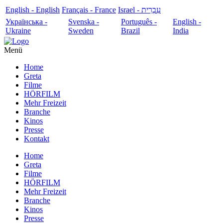
English - English
Français - France
עִבְרִית - Israel
Українська -
Svenska -
Português -
English -
Ukraine
Sweden
Brazil
India
Menü
Home
Greta
Filme
HÖRFILM
Mehr Freizeit
Branche
Kinos
Presse
Kontakt
Home
Greta
Filme
HÖRFILM
Mehr Freizeit
Branche
Kinos
Presse