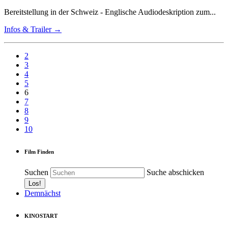
Bereitstellung in der Schweiz - Englische Audiodeskription zum...
Infos & Trailer →
2
3
4
5
6
7
8
9
10
Film Finden
Suchen
Suche abschicken
Demnächst
KINOSTART