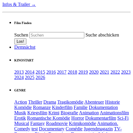
Infos & Trailer →
Film Finden
Suchen
Suche abschicken
Demnächst
KINOSTART
2013
2014
2015
2016
2017
2018
2019
2020
2021
2022
2023
2024
2025
2026
GENRE
Action
Thriller
Drama
Tragikomödie
Abenteuer
Historie
Komödie
Romanze
Kinderfilm
Familie
Dokumentation
Musik
Kriegsfilm
Krimi
Biografie
Animation
Animationsfilm
Erotik
Romantische Komödie
Horror
Dokumentarfilm
Sci-Fi
Musical
Fantasy
Roadmovie
Krimikomödie
Animation.
Comedy
test
Documentary
Comédie
Jugendmagazin
TV-