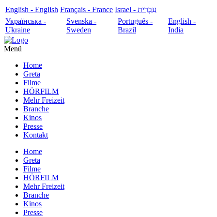
English - English
Français - France
עִבְרִית - Israel
Українська -
Svenska -
Português -
English -
Ukraine
Sweden
Brazil
India
Menü
Home
Greta
Filme
HÖRFILM
Mehr Freizeit
Branche
Kinos
Presse
Kontakt
Home
Greta
Filme
HÖRFILM
Mehr Freizeit
Branche
Kinos
Presse