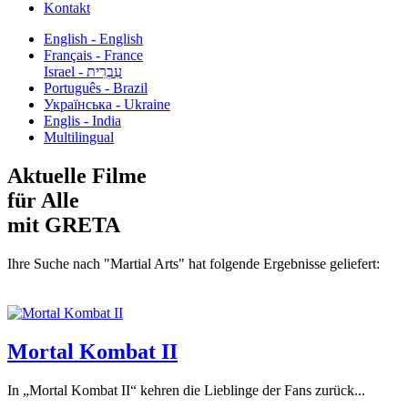
Kontakt
English - English
Français - France
עִבְרִית - Israel
Português - Brazil
Українська - Ukraine
Englis - India
Multilingual
Aktuelle Filme
für Alle
mit GRETA
Ihre Suche nach "Martial Arts" hat folgende Ergebnisse geliefert:
Mortal Kombat II
In „Mortal Kombat II“ kehren die Lieblinge der Fans zurück...