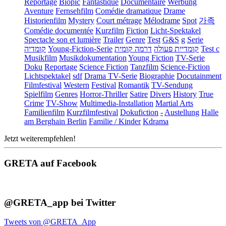
Reportage
Biopic
Fantastique
Documentaire
Werbung
Aventure
Fernsehfilm
Comédie dramatique
Drame
Historienfilm
Mystery
Court métrage
Mélodrame
Spot
가족
Comédie documentée
Kurzfilm
Fiction
Licht-Spektakel
Spectacle son et lumière
Trailer
Genre
Test
G&S
g
Serie
קומדיה
Young-Fiction-Serie
דרמה קומית
קומדיית פעולה
Test c
Musikfilm
Musikdokumentation
Young Fiction
TV-Serie
Doku
Reportage
Science Fiction
Tanzfilm
Science-Fiction
Lichtspektakel
sdf
Drama TV-Serie
Biographie
Docutainment
Filmfestival
Western
Festival
Romantik
TV-Sendung
Spielfilm
Genres
Horror-Thriller
Satire
Divers
History
True
Crime
TV-Show
Multimedia-Installation
Martial Arts
Familienfilm
Kurzfilmfestival
Dokufiction
-
Austellung
Halle
am Berghain Berlin
Familie / Kinder
Kdrama
Jetzt weiterempfehlen!
GRETA auf Facebook
@GRETA_app bei Twitter
Tweets von @GRETA_App