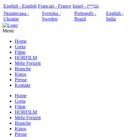
English - English
Français - France
עִבְרִית - Israel
Українська -
Svenska -
Português -
English -
Ukraine
Sweden
Brazil
India
Menü
Home
Greta
Filme
HÖRFILM
Mehr Freizeit
Branche
Kinos
Presse
Kontakt
Home
Greta
Filme
HÖRFILM
Mehr Freizeit
Branche
Kinos
Presse