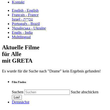
Kontakt
English - English
Français - France
עִבְרִית - Israel
Português - Brazil
Українська - Ukraine
Englis - India
Multilingual
Aktuelle Filme
für Alle
mit GRETA
Es wurde für die Suche nach "Drame" kein Ergebnis gefunden!
Film Finden
Suchen
Suche abschicken
Demnächst