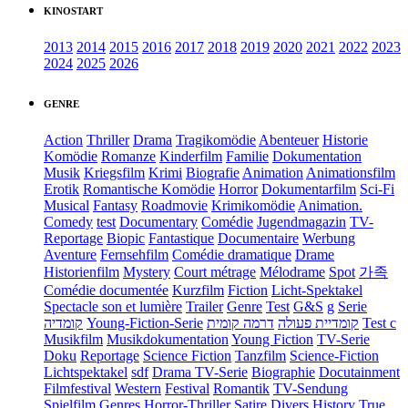
KINOSTART
2013
2014
2015
2016
2017
2018
2019
2020
2021
2022
2023
2024
2025
2026
GENRE
Action
Thriller
Drama
Tragikomödie
Abenteuer
Historie
Komödie
Romanze
Kinderfilm
Familie
Dokumentation
Musik
Kriegsfilm
Krimi
Biografie
Animation
Animationsfilm
Erotik
Romantische Komödie
Horror
Dokumentarfilm
Sci-Fi
Musical
Fantasy
Roadmovie
Krimikomödie
Animation.
Comedy
test
Documentary
Comédie
Jugendmagazin
TV-
Reportage
Biopic
Fantastique
Documentaire
Werbung
Aventure
Fernsehfilm
Comédie dramatique
Drame
Historienfilm
Mystery
Court métrage
Mélodrame
Spot
가족
Comédie documentée
Kurzfilm
Fiction
Licht-Spektakel
Spectacle son et lumière
Trailer
Genre
Test
G&S
g
Serie
קומדיה
Young-Fiction-Serie
דרמה קומית
קומדיית פעולה
Test c
Musikfilm
Musikdokumentation
Young Fiction
TV-Serie
Doku
Reportage
Science Fiction
Tanzfilm
Science-Fiction
Lichtspektakel
sdf
Drama TV-Serie
Biographie
Docutainment
Filmfestival
Western
Festival
Romantik
TV-Sendung
Spielfilm
Genres
Horror-Thriller
Satire
Divers
History
True