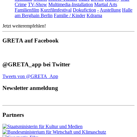
Crime
TV-Show
Multimedia-Installation
Martial Arts
Familienfilm
Kurzfilmfestival
Dokufiction
-
Austellung
Halle
am Berghain Berlin
Familie / Kinder
Kdrama
Jetzt weiterempfehlen!
GRETA auf Facebook
@GRETA_app bei Twitter
Tweets von @GRETA_App
Newsletter anmeldung
Partners