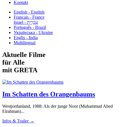
Kontakt
English - English
Français - France
עִבְרִית - Israel
Português - Brazil
Українська - Ukraine
Englis - India
Multilingual
Aktuelle Filme
für Alle
mit GRETA
Im Schatten des Orangenbaums
Westjordanland, 1988: Als der junge Noor (Muhammad Abed
Elrahman)...
Infos & Trailer →