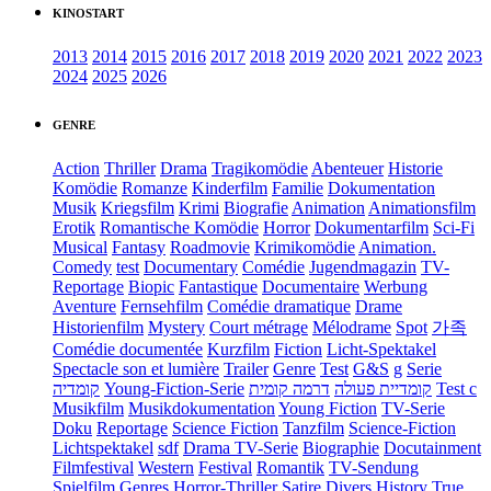
KINOSTART
2013
2014
2015
2016
2017
2018
2019
2020
2021
2022
2023
2024
2025
2026
GENRE
Action
Thriller
Drama
Tragikomödie
Abenteuer
Historie
Komödie
Romanze
Kinderfilm
Familie
Dokumentation
Musik
Kriegsfilm
Krimi
Biografie
Animation
Animationsfilm
Erotik
Romantische Komödie
Horror
Dokumentarfilm
Sci-Fi
Musical
Fantasy
Roadmovie
Krimikomödie
Animation.
Comedy
test
Documentary
Comédie
Jugendmagazin
TV-
Reportage
Biopic
Fantastique
Documentaire
Werbung
Aventure
Fernsehfilm
Comédie dramatique
Drame
Historienfilm
Mystery
Court métrage
Mélodrame
Spot
가족
Comédie documentée
Kurzfilm
Fiction
Licht-Spektakel
Spectacle son et lumière
Trailer
Genre
Test
G&S
g
Serie
קומדיה
Young-Fiction-Serie
דרמה קומית
קומדיית פעולה
Test c
Musikfilm
Musikdokumentation
Young Fiction
TV-Serie
Doku
Reportage
Science Fiction
Tanzfilm
Science-Fiction
Lichtspektakel
sdf
Drama TV-Serie
Biographie
Docutainment
Filmfestival
Western
Festival
Romantik
TV-Sendung
Spielfilm
Genres
Horror-Thriller
Satire
Divers
History
True