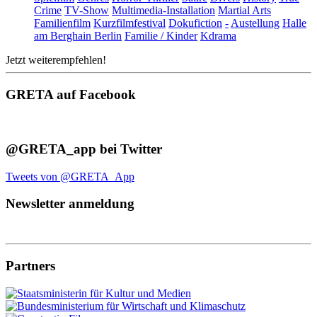
Crime
TV-Show
Multimedia-Installation
Martial Arts
Familienfilm
Kurzfilmfestival
Dokufiction
-
Austellung
Halle
am Berghain Berlin
Familie / Kinder
Kdrama
Jetzt weiterempfehlen!
GRETA auf Facebook
@GRETA_app bei Twitter
Tweets von @GRETA_App
Newsletter anmeldung
Partners