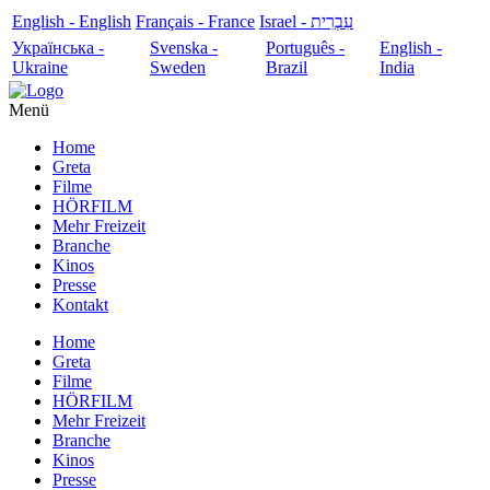
English - English
Français - France
עִבְרִית - Israel
Українська -
Svenska -
Português -
English -
Ukraine
Sweden
Brazil
India
Menü
Home
Greta
Filme
HÖRFILM
Mehr Freizeit
Branche
Kinos
Presse
Kontakt
Home
Greta
Filme
HÖRFILM
Mehr Freizeit
Branche
Kinos
Presse