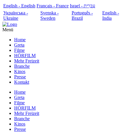
English - English
Français - France
עִבְרִית - Israel
Українська -
Svenska -
Português -
English -
Ukraine
Sweden
Brazil
India
Menü
Home
Greta
Filme
HÖRFILM
Mehr Freizeit
Branche
Kinos
Presse
Kontakt
Home
Greta
Filme
HÖRFILM
Mehr Freizeit
Branche
Kinos
Presse