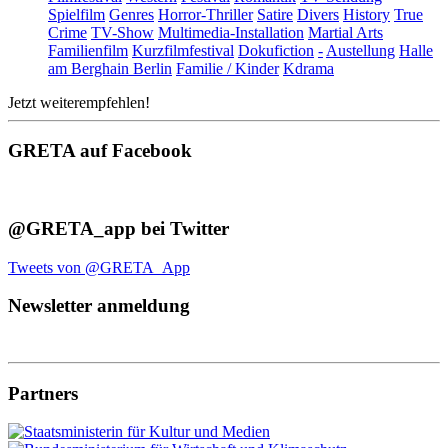
Spielfilm
Genres
Horror-Thriller
Satire
Divers
History
True
Crime
TV-Show
Multimedia-Installation
Martial Arts
Familienfilm
Kurzfilmfestival
Dokufiction
-
Austellung
Halle
am Berghain Berlin
Familie / Kinder
Kdrama
Jetzt weiterempfehlen!
GRETA auf Facebook
@GRETA_app bei Twitter
Tweets von @GRETA_App
Newsletter anmeldung
Partners