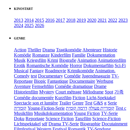
KINOSTART
2013
2014
2015
2016
2017
2018
2019
2020
2021
2022
2023
2024
2025
2026
GENRE
Action
Thriller
Drama
Tragikomödie
Abenteuer
Historie
Komödie
Romanze
Kinderfilm
Familie
Dokumentation
Musik
Kriegsfilm
Krimi
Biografie
Animation
Animationsfilm
Erotik
Romantische Komödie
Horror
Dokumentarfilm
Sci-Fi
Musical
Fantasy
Roadmovie
Krimikomödie
Animation.
Comedy
test
Documentary
Comédie
Jugendmagazin
TV-
Reportage
Biopic
Fantastique
Documentaire
Werbung
Aventure
Fernsehfilm
Comédie dramatique
Drame
Historienfilm
Mystery
Court métrage
Mélodrame
Spot
가족
Comédie documentée
Kurzfilm
Fiction
Licht-Spektakel
Spectacle son et lumière
Trailer
Genre
Test
G&S
g
Serie
קומדיה
Young-Fiction-Serie
דרמה קומית
קומדיית פעולה
Test c
Musikfilm
Musikdokumentation
Young Fiction
TV-Serie
Doku
Reportage
Science Fiction
Tanzfilm
Science-Fiction
Lichtspektakel
sdf
Drama TV-Serie
Biographie
Docutainment
Filmfestival
Western
Festival
Romantik
TV-Sendung