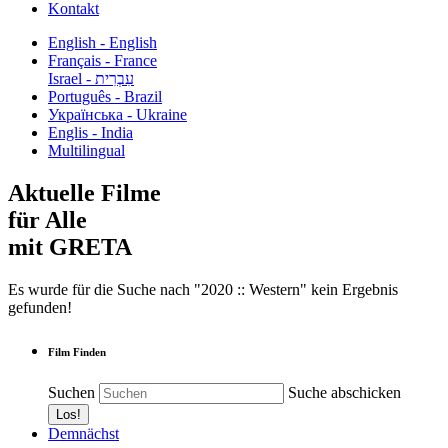
Kontakt
English - English
Français - France
עִבְרִית - Israel
Português - Brazil
Українська - Ukraine
Englis - India
Multilingual
Aktuelle Filme
für Alle
mit GRETA
Es wurde für die Suche nach "2020 :: Western" kein Ergebnis
gefunden!
Film Finden
Suchen
Suche abschicken
Demnächst