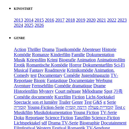
KINOSTART
2013
2014
2015
2016
2017
2018
2019
2020
2021
2022
2023
2024
2025
2026
GENRE
Action
Thriller
Drama
Tragikomödie
Abenteuer
Historie
Komödie
Romanze
Kinderfilm
Familie
Dokumentation
Musik
Kriegsfilm
Krimi
Biografie
Animation
Animationsfilm
Erotik
Romantische Komödie
Horror
Dokumentarfilm
Sci-Fi
Musical
Fantasy
Roadmovie
Krimikomödie
Animation.
Comedy
test
Documentary
Comédie
Jugendmagazin
TV-
Reportage
Biopic
Fantastique
Documentaire
Werbung
Aventure
Fernsehfilm
Comédie dramatique
Drame
Historienfilm
Mystery
Court métrage
Mélodrame
Spot
가족
Comédie documentée
Kurzfilm
Fiction
Licht-Spektakel
Spectacle son et lumière
Trailer
Genre
Test
G&S
g
Serie
קומדיה
Young-Fiction-Serie
דרמה קומית
קומדיית פעולה
Test c
Musikfilm
Musikdokumentation
Young Fiction
TV-Serie
Doku
Reportage
Science Fiction
Tanzfilm
Science-Fiction
Lichtspektakel
sdf
Drama TV-Serie
Biographie
Docutainment
Filmfestival
Western
Festival
Romantik
TV-Sendung