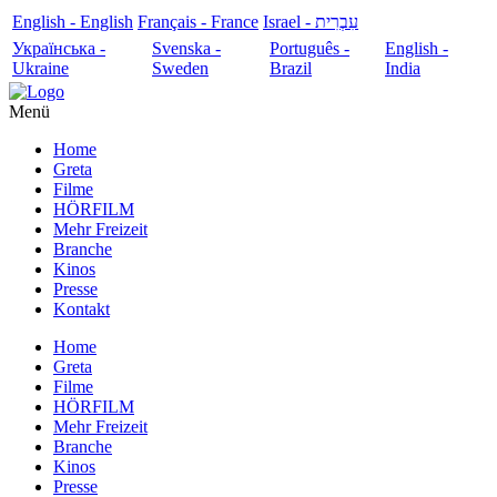
English - English
Français - France
עִבְרִית - Israel
Українська -
Svenska -
Português -
English -
Ukraine
Sweden
Brazil
India
Menü
Home
Greta
Filme
HÖRFILM
Mehr Freizeit
Branche
Kinos
Presse
Kontakt
Home
Greta
Filme
HÖRFILM
Mehr Freizeit
Branche
Kinos
Presse