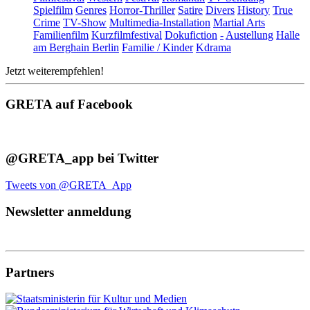
Spielfilm
Genres
Horror-Thriller
Satire
Divers
History
True
Crime
TV-Show
Multimedia-Installation
Martial Arts
Familienfilm
Kurzfilmfestival
Dokufiction
-
Austellung
Halle
am Berghain Berlin
Familie / Kinder
Kdrama
Jetzt weiterempfehlen!
GRETA auf Facebook
@GRETA_app bei Twitter
Tweets von @GRETA_App
Newsletter anmeldung
Partners