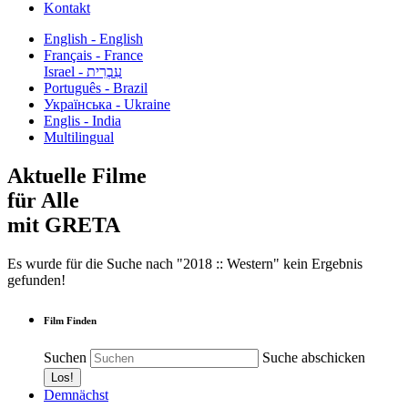
Kontakt
English - English
Français - France
עִבְרִית - Israel
Português - Brazil
Українська - Ukraine
Englis - India
Multilingual
Aktuelle Filme
für Alle
mit GRETA
Es wurde für die Suche nach "2018 :: Western" kein Ergebnis
gefunden!
Film Finden
Suchen
Suche abschicken
Demnächst