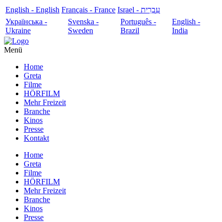
English - English
Français - France
עִבְרִית - Israel
Українська -
Svenska -
Português -
English -
Ukraine
Sweden
Brazil
India
Menü
Home
Greta
Filme
HÖRFILM
Mehr Freizeit
Branche
Kinos
Presse
Kontakt
Home
Greta
Filme
HÖRFILM
Mehr Freizeit
Branche
Kinos
Presse