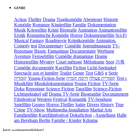
GENRE
Action
Thriller
Drama
Tragikomödie
Abenteuer
Historie
Komödie
Romanze
Kinderfilm
Familie
Dokumentation
Musik
Kriegsfilm
Krimi
Biografie
Animation
Animationsfilm
Erotik
Romantische Komödie
Horror
Dokumentarfilm
Sci-Fi
Musical
Fantasy
Roadmovie
Krimikomödie
Animation.
Comedy
test
Documentary
Comédie
Jugendmagazin
TV-
Reportage
Biopic
Fantastique
Documentaire
Werbung
Aventure
Fernsehfilm
Comédie dramatique
Drame
Historienfilm
Mystery
Court métrage
Mélodrame
Spot
가족
Comédie documentée
Kurzfilm
Fiction
Licht-Spektakel
Spectacle son et lumière
Trailer
Genre
Test
G&S
g
Serie
קומדיה
Young-Fiction-Serie
דרמה קומית
קומדיית פעולה
Test c
Musikfilm
Musikdokumentation
Young Fiction
TV-Serie
Doku
Reportage
Science Fiction
Tanzfilm
Science-Fiction
Lichtspektakel
sdf
Drama TV-Serie
Biographie
Docutainment
Filmfestival
Western
Festival
Romantik
TV-Sendung
Spielfilm
Genres
Horror-Thriller
Satire
Divers
History
True
Crime
TV-Show
Multimedia-Installation
Martial Arts
Familienfilm
Kurzfilmfestival
Dokufiction
-
Austellung
Halle
am Berghain Berlin
Familie / Kinder
Kdrama
Jetzt weiterempfehlen!