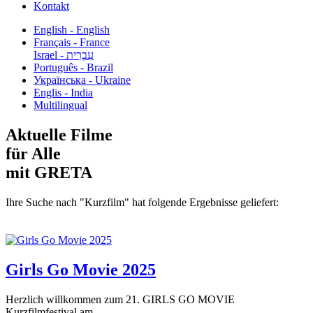
Kontakt
English - English
Français - France
עִבְרִית - Israel
Português - Brazil
Українська - Ukraine
Englis - India
Multilingual
Aktuelle Filme
für Alle
mit GRETA
Ihre Suche nach "Kurzfilm" hat folgende Ergebnisse geliefert:
Girls Go Movie 2025
Herzlich willkommen zum 21. GIRLS GO MOVIE
Kurzfilmfestival am...