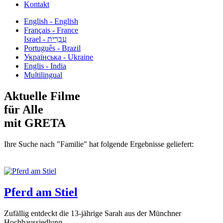
Kontakt
English - English
Français - France
עִבְרִית - Israel
Português - Brazil
Українська - Ukraine
Englis - India
Multilingual
Aktuelle Filme
für Alle
mit GRETA
Ihre Suche nach "Familie" hat folgende Ergebnisse geliefert:
Pferd am Stiel
Zufällig entdeckt die 13-jährige Sarah aus der Münchner
Hochhaussiedlung...