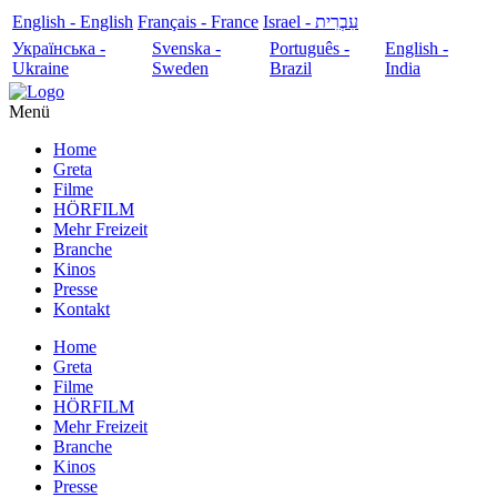
English - English
Français - France
עִבְרִית - Israel
Українська -
Svenska -
Português -
English -
Ukraine
Sweden
Brazil
India
Menü
Home
Greta
Filme
HÖRFILM
Mehr Freizeit
Branche
Kinos
Presse
Kontakt
Home
Greta
Filme
HÖRFILM
Mehr Freizeit
Branche
Kinos
Presse