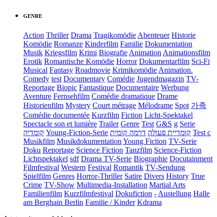
GENRE
Action
Thriller
Drama
Tragikomödie
Abenteuer
Historie
Komödie
Romanze
Kinderfilm
Familie
Dokumentation
Musik
Kriegsfilm
Krimi
Biografie
Animation
Animationsfilm
Erotik
Romantische Komödie
Horror
Dokumentarfilm
Sci-Fi
Musical
Fantasy
Roadmovie
Krimikomödie
Animation.
Comedy
test
Documentary
Comédie
Jugendmagazin
TV-
Reportage
Biopic
Fantastique
Documentaire
Werbung
Aventure
Fernsehfilm
Comédie dramatique
Drame
Historienfilm
Mystery
Court métrage
Mélodrame
Spot
가족
Comédie documentée
Kurzfilm
Fiction
Licht-Spektakel
Spectacle son et lumière
Trailer
Genre
Test
G&S
g
Serie
קומדיה
Young-Fiction-Serie
דרמה קומית
קומדיית פעולה
Test c
Musikfilm
Musikdokumentation
Young Fiction
TV-Serie
Doku
Reportage
Science Fiction
Tanzfilm
Science-Fiction
Lichtspektakel
sdf
Drama TV-Serie
Biographie
Docutainment
Filmfestival
Western
Festival
Romantik
TV-Sendung
Spielfilm
Genres
Horror-Thriller
Satire
Divers
History
True
Crime
TV-Show
Multimedia-Installation
Martial Arts
Familienfilm
Kurzfilmfestival
Dokufiction
-
Austellung
Halle
am Berghain Berlin
Familie / Kinder
Kdrama