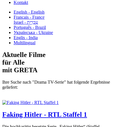
Kontakt
English - English
Français - France
עִבְרִית - Israel
Português - Brazil
Українська - Ukraine
Englis - India
Multilingual
Aktuelle Filme
für Alle
mit GRETA
Ihre Suche nach "Drama TV-Serie" hat folgende Ergebnisse
geliefert:
Faking Hitler - RTL Staffel 1
Die hochkarätig besetzte Serie „Faking Hitler“ (Staffel...