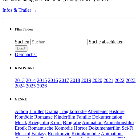
Infos & Trailer →
Film Finden
Suchen
Suche abschicken
Demnächst
KINOSTART
2013
2014
2015
2016
2017
2018
2019
2020
2021
2022
2023
2024
2025
2026
GENRE
Action
Thriller
Drama
Tragikomödie
Abenteuer
Historie
Komödie
Romanze
Kinderfilm
Familie
Dokumentation
Musik
Kriegsfilm
Krimi
Biografie
Animation
Animationsfilm
Erotik
Romantische Komödie
Horror
Dokumentarfilm
Sci-Fi
Musical
Fantasy
Roadmovie
Krimikomödie
Animation.