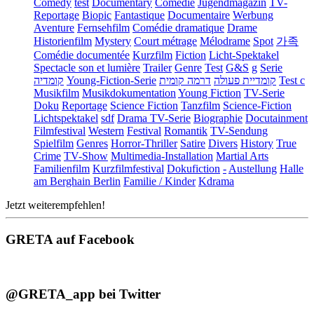
Comedy
test
Documentary
Comédie
Jugendmagazin
TV-
Reportage
Biopic
Fantastique
Documentaire
Werbung
Aventure
Fernsehfilm
Comédie dramatique
Drame
Historienfilm
Mystery
Court métrage
Mélodrame
Spot
가족
Comédie documentée
Kurzfilm
Fiction
Licht-Spektakel
Spectacle son et lumière
Trailer
Genre
Test
G&S
g
Serie
קומדיה
Young-Fiction-Serie
דרמה קומית
קומדיית פעולה
Test c
Musikfilm
Musikdokumentation
Young Fiction
TV-Serie
Doku
Reportage
Science Fiction
Tanzfilm
Science-Fiction
Lichtspektakel
sdf
Drama TV-Serie
Biographie
Docutainment
Filmfestival
Western
Festival
Romantik
TV-Sendung
Spielfilm
Genres
Horror-Thriller
Satire
Divers
History
True
Crime
TV-Show
Multimedia-Installation
Martial Arts
Familienfilm
Kurzfilmfestival
Dokufiction
-
Austellung
Halle
am Berghain Berlin
Familie / Kinder
Kdrama
Jetzt weiterempfehlen!
GRETA auf Facebook
@GRETA_app bei Twitter