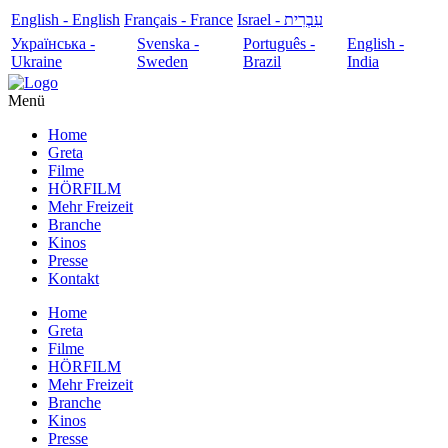
English - English
Français - France
עִבְרִית - Israel
Українська -
Svenska -
Português -
English -
Ukraine
Sweden
Brazil
India
Menü
Home
Greta
Filme
HÖRFILM
Mehr Freizeit
Branche
Kinos
Presse
Kontakt
Home
Greta
Filme
HÖRFILM
Mehr Freizeit
Branche
Kinos
Presse