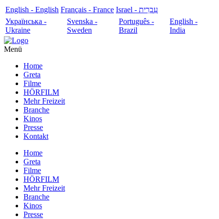
English - English
Français - France
עִבְרִית - Israel
Українська -
Svenska -
Português -
English -
Ukraine
Sweden
Brazil
India
Menü
Home
Greta
Filme
HÖRFILM
Mehr Freizeit
Branche
Kinos
Presse
Kontakt
Home
Greta
Filme
HÖRFILM
Mehr Freizeit
Branche
Kinos
Presse