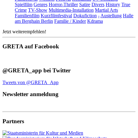
Spielfilm
Genres
Horror-Thriller
Satire
Divers
History
True
Crime
TV-Show
Multimedia-Installation
Martial Arts
Familienfilm
Kurzfilmfestival
Dokufiction
-
Austellung
Halle
am Berghain Berlin
Familie / Kinder
Kdrama
Jetzt weiterempfehlen!
GRETA auf Facebook
@GRETA_app bei Twitter
Tweets von @GRETA_App
Newsletter anmeldung
Partners