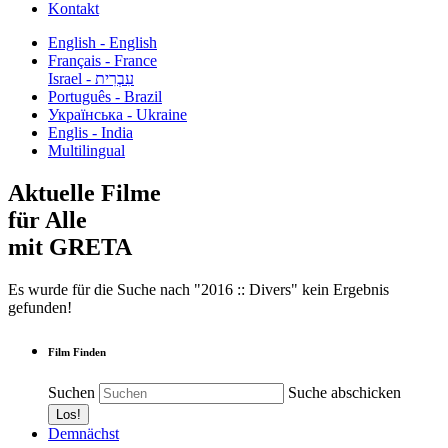
Kontakt
English - English
Français - France
עִבְרִית - Israel
Português - Brazil
Українська - Ukraine
Englis - India
Multilingual
Aktuelle Filme
für Alle
mit GRETA
Es wurde für die Suche nach "2016 :: Divers" kein Ergebnis
gefunden!
Film Finden
Suchen
Suche abschicken
Demnächst