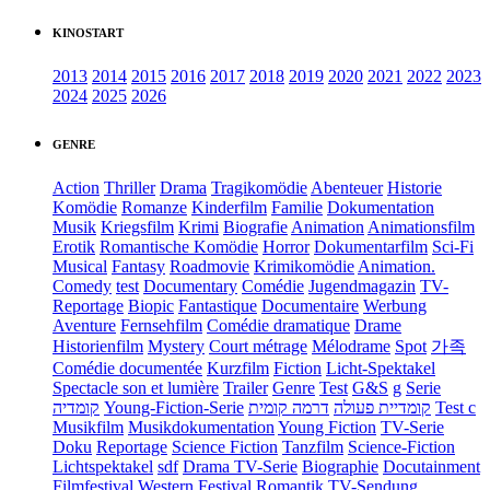
KINOSTART
2013
2014
2015
2016
2017
2018
2019
2020
2021
2022
2023
2024
2025
2026
GENRE
Action
Thriller
Drama
Tragikomödie
Abenteuer
Historie
Komödie
Romanze
Kinderfilm
Familie
Dokumentation
Musik
Kriegsfilm
Krimi
Biografie
Animation
Animationsfilm
Erotik
Romantische Komödie
Horror
Dokumentarfilm
Sci-Fi
Musical
Fantasy
Roadmovie
Krimikomödie
Animation.
Comedy
test
Documentary
Comédie
Jugendmagazin
TV-
Reportage
Biopic
Fantastique
Documentaire
Werbung
Aventure
Fernsehfilm
Comédie dramatique
Drame
Historienfilm
Mystery
Court métrage
Mélodrame
Spot
가족
Comédie documentée
Kurzfilm
Fiction
Licht-Spektakel
Spectacle son et lumière
Trailer
Genre
Test
G&S
g
Serie
קומדיה
Young-Fiction-Serie
דרמה קומית
קומדיית פעולה
Test c
Musikfilm
Musikdokumentation
Young Fiction
TV-Serie
Doku
Reportage
Science Fiction
Tanzfilm
Science-Fiction
Lichtspektakel
sdf
Drama TV-Serie
Biographie
Docutainment
Filmfestival
Western
Festival
Romantik
TV-Sendung