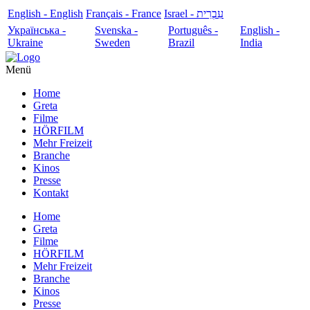
English - English
Français - France
עִבְרִית - Israel
Українська -
Svenska -
Português -
English -
Ukraine
Sweden
Brazil
India
Menü
Home
Greta
Filme
HÖRFILM
Mehr Freizeit
Branche
Kinos
Presse
Kontakt
Home
Greta
Filme
HÖRFILM
Mehr Freizeit
Branche
Kinos
Presse