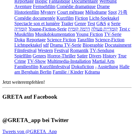
Reportage
Biopic
Fantastique
Documentaire
Werbung
Aventure
Fernsehfilm
Comédie dramatique
Drame
Historienfilm
Mystery
Court métrage
Mélodrame
Spot
가족
Comédie documentée
Kurzfilm
Fiction
Licht-Spektakel
Spectacle son et lumière
Trailer
Genre
Test
G&S
g
Serie
קומדיה
Young-Fiction-Serie
דרמה קומית
קומדיית פעולה
Test c
Musikfilm
Musikdokumentation
Young Fiction
TV-Serie
Doku
Reportage
Science Fiction
Tanzfilm
Science-Fiction
Lichtspektakel
sdf
Drama TV-Serie
Biographie
Docutainment
Filmfestival
Western
Festival
Romantik
TV-Sendung
Spielfilm
Genres
Horror-Thriller
Satire
Divers
History
True
Crime
TV-Show
Multimedia-Installation
Martial Arts
Familienfilm
Kurzfilmfestival
Dokufiction
-
Austellung
Halle
am Berghain Berlin
Familie / Kinder
Kdrama
Jetzt weiterempfehlen!
GRETA auf Facebook
@GRETA_app bei Twitter
Tweets von @GRETA_App