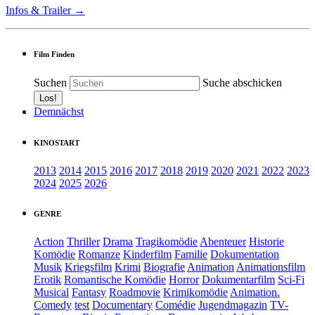
Infos & Trailer →
Film Finden
Suchen
Suche abschicken
Demnächst
KINOSTART
2013
2014
2015
2016
2017
2018
2019
2020
2021
2022
2023
2024
2025
2026
GENRE
Action
Thriller
Drama
Tragikomödie
Abenteuer
Historie
Komödie
Romanze
Kinderfilm
Familie
Dokumentation
Musik
Kriegsfilm
Krimi
Biografie
Animation
Animationsfilm
Erotik
Romantische Komödie
Horror
Dokumentarfilm
Sci-Fi
Musical
Fantasy
Roadmovie
Krimikomödie
Animation.
Comedy
test
Documentary
Comédie
Jugendmagazin
TV-