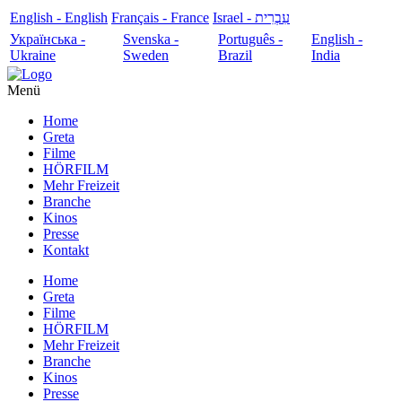
English - English
Français - France
עִבְרִית - Israel
Українська -
Svenska -
Português -
English -
Ukraine
Sweden
Brazil
India
Menü
Home
Greta
Filme
HÖRFILM
Mehr Freizeit
Branche
Kinos
Presse
Kontakt
Home
Greta
Filme
HÖRFILM
Mehr Freizeit
Branche
Kinos
Presse