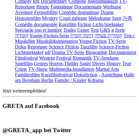
Comedy
test
Documentary
Comédie
Jugendmagazin
TV-
Reportage
Biopic
Fantastique
Documentaire
Werbung
Aventure
Fernsehfilm
Comédie dramatique
Drame
Historienfilm
Mystery
Court métrage
Mélodrame
Spot
가족
Comédie documentée
Kurzfilm
Fiction
Licht-Spektakel
Spectacle son et lumière
Trailer
Genre
Test
G&S
g
Serie
קומדיה
Young-Fiction-Serie
דרמה קומית
קומדיית פעולה
Test c
Musikfilm
Musikdokumentation
Young Fiction
TV-Serie
Doku
Reportage
Science Fiction
Tanzfilm
Science-Fiction
Lichtspektakel
sdf
Drama TV-Serie
Biographie
Docutainment
Filmfestival
Western
Festival
Romantik
TV-Sendung
Spielfilm
Genres
Horror-Thriller
Satire
Divers
History
True
Crime
TV-Show
Multimedia-Installation
Martial Arts
Familienfilm
Kurzfilmfestival
Dokufiction
-
Austellung
Halle
am Berghain Berlin
Familie / Kinder
Kdrama
Jetzt weiterempfehlen!
GRETA auf Facebook
@GRETA_app bei Twitter