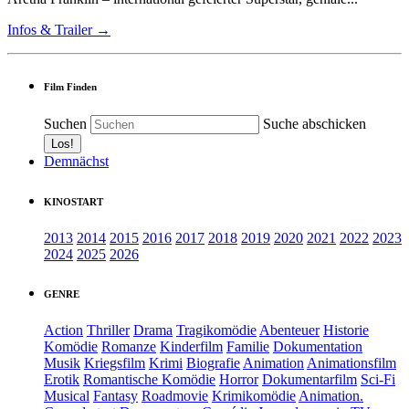
Infos & Trailer →
Film Finden
Suchen
Suche abschicken
Demnächst
KINOSTART
2013
2014
2015
2016
2017
2018
2019
2020
2021
2022
2023
2024
2025
2026
GENRE
Action
Thriller
Drama
Tragikomödie
Abenteuer
Historie
Komödie
Romanze
Kinderfilm
Familie
Dokumentation
Musik
Kriegsfilm
Krimi
Biografie
Animation
Animationsfilm
Erotik
Romantische Komödie
Horror
Dokumentarfilm
Sci-Fi
Musical
Fantasy
Roadmovie
Krimikomödie
Animation.