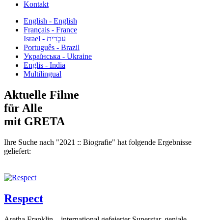
Kontakt
English - English
Français - France
עִבְרִית - Israel
Português - Brazil
Українська - Ukraine
Englis - India
Multilingual
Aktuelle Filme
für Alle
mit GRETA
Ihre Suche nach "2021 :: Biografie" hat folgende Ergebnisse
geliefert:
Respect
Aretha Franklin – international gefeierter Superstar, geniale...