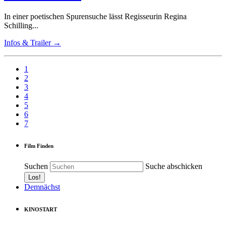
In einer poetischen Spurensuche lässt Regisseurin Regina
Schilling...
Infos & Trailer →
1
2
3
4
5
6
7
Film Finden
Suchen
Suche abschicken
Demnächst
KINOSTART