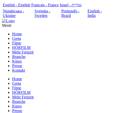
English - English
Français - France
עִבְרִית - Israel
Українська -
Svenska -
Português -
English -
Ukraine
Sweden
Brazil
India
Menü
Home
Greta
Filme
HÖRFILM
Mehr Freizeit
Branche
Kinos
Presse
Kontakt
Home
Greta
Filme
HÖRFILM
Mehr Freizeit
Branche
Kinos
Presse