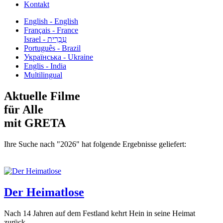
Kontakt
English - English
Français - France
עִבְרִית - Israel
Português - Brazil
Українська - Ukraine
Englis - India
Multilingual
Aktuelle Filme
für Alle
mit GRETA
Ihre Suche nach "2026" hat folgende Ergebnisse geliefert:
Der Heimatlose
Nach 14 Jahren auf dem Festland kehrt Hein in seine Heimat
zurück...