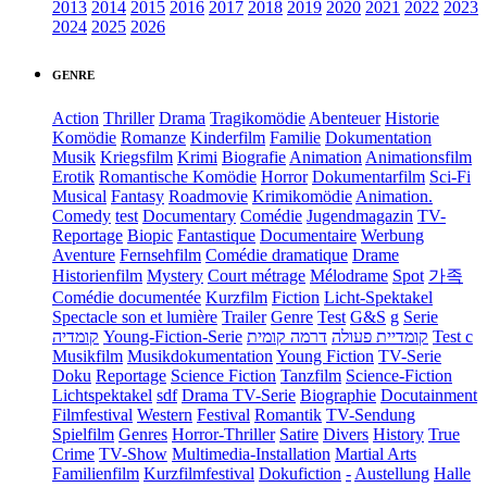
2013
2014
2015
2016
2017
2018
2019
2020
2021
2022
2023
2024
2025
2026
GENRE
Action
Thriller
Drama
Tragikomödie
Abenteuer
Historie
Komödie
Romanze
Kinderfilm
Familie
Dokumentation
Musik
Kriegsfilm
Krimi
Biografie
Animation
Animationsfilm
Erotik
Romantische Komödie
Horror
Dokumentarfilm
Sci-Fi
Musical
Fantasy
Roadmovie
Krimikomödie
Animation.
Comedy
test
Documentary
Comédie
Jugendmagazin
TV-
Reportage
Biopic
Fantastique
Documentaire
Werbung
Aventure
Fernsehfilm
Comédie dramatique
Drame
Historienfilm
Mystery
Court métrage
Mélodrame
Spot
가족
Comédie documentée
Kurzfilm
Fiction
Licht-Spektakel
Spectacle son et lumière
Trailer
Genre
Test
G&S
g
Serie
קומדיה
Young-Fiction-Serie
דרמה קומית
קומדיית פעולה
Test c
Musikfilm
Musikdokumentation
Young Fiction
TV-Serie
Doku
Reportage
Science Fiction
Tanzfilm
Science-Fiction
Lichtspektakel
sdf
Drama TV-Serie
Biographie
Docutainment
Filmfestival
Western
Festival
Romantik
TV-Sendung
Spielfilm
Genres
Horror-Thriller
Satire
Divers
History
True
Crime
TV-Show
Multimedia-Installation
Martial Arts
Familienfilm
Kurzfilmfestival
Dokufiction
-
Austellung
Halle