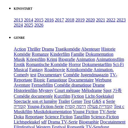
KINOSTART
2013
2014
2015
2016
2017
2018
2019
2020
2021
2022
2023
2024
2025
2026
GENRE
Action
Thriller
Drama
Tragikomödie
Abenteuer
Historie
Komödie
Romanze
Kinderfilm
Familie
Dokumentation
Musik
Kriegsfilm
Krimi
Biografie
Animation
Animationsfilm
Erotik
Romantische Komödie
Horror
Dokumentarfilm
Sci-Fi
Musical
Fantasy
Roadmovie
Krimikomödie
Animation.
Comedy
test
Documentary
Comédie
Jugendmagazin
TV-
Reportage
Biopic
Fantastique
Documentaire
Werbung
Aventure
Fernsehfilm
Comédie dramatique
Drame
Historienfilm
Mystery
Court métrage
Mélodrame
Spot
가족
Comédie documentée
Kurzfilm
Fiction
Licht-Spektakel
Spectacle son et lumière
Trailer
Genre
Test
G&S
g
Serie
קומדיה
Young-Fiction-Serie
דרמה קומית
קומדיית פעולה
Test c
Musikfilm
Musikdokumentation
Young Fiction
TV-Serie
Doku
Reportage
Science Fiction
Tanzfilm
Science-Fiction
Lichtspektakel
sdf
Drama TV-Serie
Biographie
Docutainment
Filmfestival
Western
Festival
Romantik
TV-Sendung