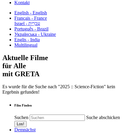
Kontakt
English - English
Français - France
עִבְרִית - Israel
Português - Brazil
Українська - Ukraine
Englis - India
Multilingual
Aktuelle Filme
für Alle
mit GRETA
Es wurde für die Suche nach "2025 :: Science-Fiction" kein
Ergebnis gefunden!
Film Finden
Suchen
Suche abschicken
Demnächst