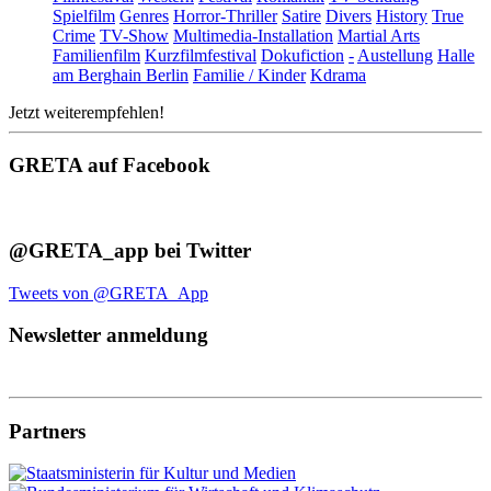
Spielfilm
Genres
Horror-Thriller
Satire
Divers
History
True
Crime
TV-Show
Multimedia-Installation
Martial Arts
Familienfilm
Kurzfilmfestival
Dokufiction
-
Austellung
Halle
am Berghain Berlin
Familie / Kinder
Kdrama
Jetzt weiterempfehlen!
GRETA auf Facebook
@GRETA_app bei Twitter
Tweets von @GRETA_App
Newsletter anmeldung
Partners