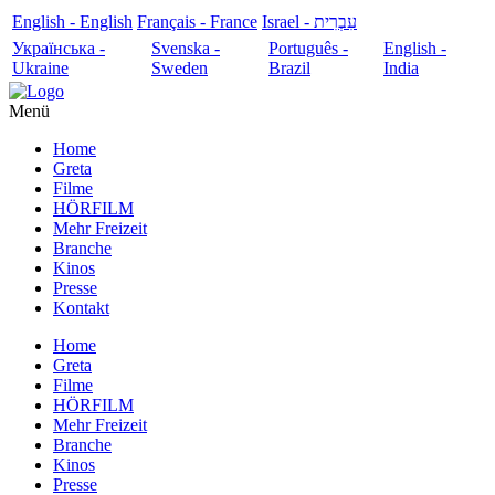
English - English
Français - France
עִבְרִית - Israel
Українська -
Svenska -
Português -
English -
Ukraine
Sweden
Brazil
India
Menü
Home
Greta
Filme
HÖRFILM
Mehr Freizeit
Branche
Kinos
Presse
Kontakt
Home
Greta
Filme
HÖRFILM
Mehr Freizeit
Branche
Kinos
Presse