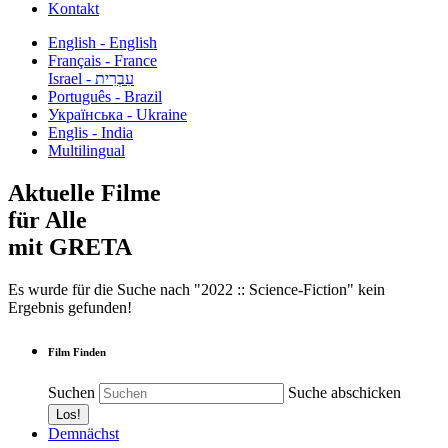
Kontakt
English - English
Français - France
עִבְרִית - Israel
Português - Brazil
Українська - Ukraine
Englis - India
Multilingual
Aktuelle Filme
für Alle
mit GRETA
Es wurde für die Suche nach "2022 :: Science-Fiction" kein
Ergebnis gefunden!
Film Finden
Suchen
Suche abschicken
Demnächst