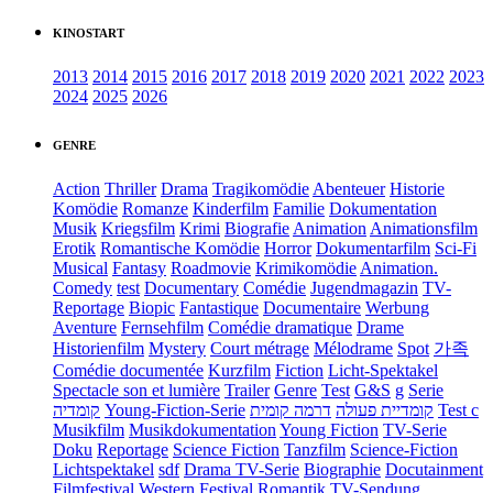
KINOSTART
2013
2014
2015
2016
2017
2018
2019
2020
2021
2022
2023
2024
2025
2026
GENRE
Action
Thriller
Drama
Tragikomödie
Abenteuer
Historie
Komödie
Romanze
Kinderfilm
Familie
Dokumentation
Musik
Kriegsfilm
Krimi
Biografie
Animation
Animationsfilm
Erotik
Romantische Komödie
Horror
Dokumentarfilm
Sci-Fi
Musical
Fantasy
Roadmovie
Krimikomödie
Animation.
Comedy
test
Documentary
Comédie
Jugendmagazin
TV-
Reportage
Biopic
Fantastique
Documentaire
Werbung
Aventure
Fernsehfilm
Comédie dramatique
Drame
Historienfilm
Mystery
Court métrage
Mélodrame
Spot
가족
Comédie documentée
Kurzfilm
Fiction
Licht-Spektakel
Spectacle son et lumière
Trailer
Genre
Test
G&S
g
Serie
קומדיה
Young-Fiction-Serie
דרמה קומית
קומדיית פעולה
Test c
Musikfilm
Musikdokumentation
Young Fiction
TV-Serie
Doku
Reportage
Science Fiction
Tanzfilm
Science-Fiction
Lichtspektakel
sdf
Drama TV-Serie
Biographie
Docutainment
Filmfestival
Western
Festival
Romantik
TV-Sendung