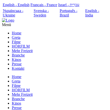
English - English
Français - France
עִבְרִית - Israel
Українська -
Svenska -
Português -
English -
Ukraine
Sweden
Brazil
India
Menü
Home
Greta
Filme
HÖRFILM
Mehr Freizeit
Branche
Kinos
Presse
Kontakt
Home
Greta
Filme
HÖRFILM
Mehr Freizeit
Branche
Kinos
Presse