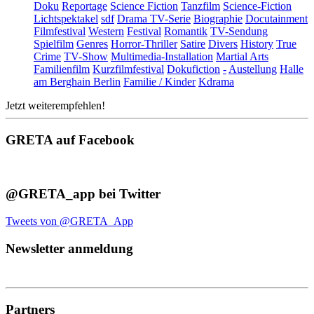
Doku
Reportage
Science Fiction
Tanzfilm
Science-Fiction
Lichtspektakel
sdf
Drama TV-Serie
Biographie
Docutainment
Filmfestival
Western
Festival
Romantik
TV-Sendung
Spielfilm
Genres
Horror-Thriller
Satire
Divers
History
True
Crime
TV-Show
Multimedia-Installation
Martial Arts
Familienfilm
Kurzfilmfestival
Dokufiction
-
Austellung
Halle
am Berghain Berlin
Familie / Kinder
Kdrama
Jetzt weiterempfehlen!
GRETA auf Facebook
@GRETA_app bei Twitter
Tweets von @GRETA_App
Newsletter anmeldung
Partners