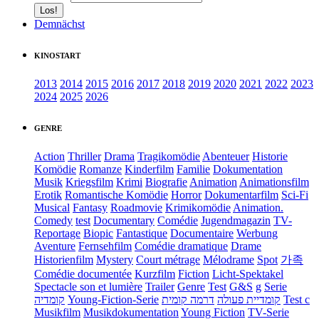
Demnächst
KINOSTART
2013
2014
2015
2016
2017
2018
2019
2020
2021
2022
2023
2024
2025
2026
GENRE
Action
Thriller
Drama
Tragikomödie
Abenteuer
Historie
Komödie
Romanze
Kinderfilm
Familie
Dokumentation
Musik
Kriegsfilm
Krimi
Biografie
Animation
Animationsfilm
Erotik
Romantische Komödie
Horror
Dokumentarfilm
Sci-Fi
Musical
Fantasy
Roadmovie
Krimikomödie
Animation.
Comedy
test
Documentary
Comédie
Jugendmagazin
TV-
Reportage
Biopic
Fantastique
Documentaire
Werbung
Aventure
Fernsehfilm
Comédie dramatique
Drame
Historienfilm
Mystery
Court métrage
Mélodrame
Spot
가족
Comédie documentée
Kurzfilm
Fiction
Licht-Spektakel
Spectacle son et lumière
Trailer
Genre
Test
G&S
g
Serie
קומדיה
Young-Fiction-Serie
דרמה קומית
קומדיית פעולה
Test c
Musikfilm
Musikdokumentation
Young Fiction
TV-Serie