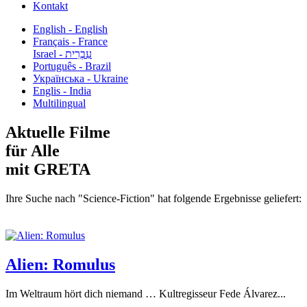
Kontakt
English - English
Français - France
עִבְרִית - Israel
Português - Brazil
Українська - Ukraine
Englis - India
Multilingual
Aktuelle Filme
für Alle
mit GRETA
Ihre Suche nach "Science-Fiction" hat folgende Ergebnisse geliefert:
Alien: Romulus
Im Weltraum hört dich niemand … Kultregisseur Fede Álvarez...