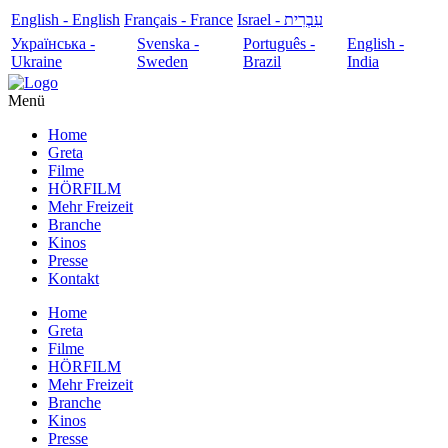
English - English
Français - France
עִבְרִית - Israel
Українська -
Svenska -
Português -
English -
Ukraine
Sweden
Brazil
India
Menü
Home
Greta
Filme
HÖRFILM
Mehr Freizeit
Branche
Kinos
Presse
Kontakt
Home
Greta
Filme
HÖRFILM
Mehr Freizeit
Branche
Kinos
Presse