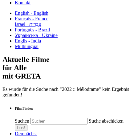
Kontakt
English - English
Français - France
עִבְרִית - Israel
Português - Brazil
Українська - Ukraine
Englis - India
Multilingual
Aktuelle Filme
für Alle
mit GRETA
Es wurde für die Suche nach "2022 :: Mélodrame" kein Ergebnis
gefunden!
Film Finden
Suchen
Suche abschicken
Demnächst