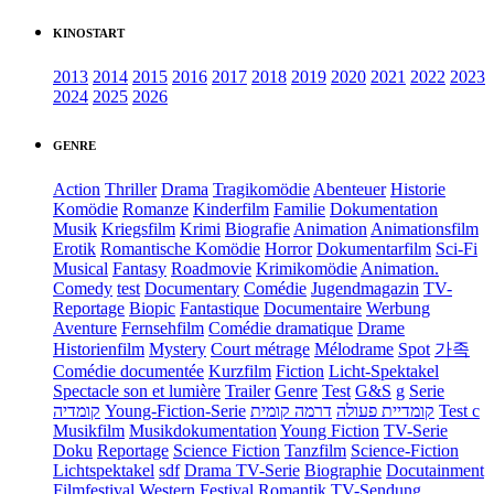
KINOSTART
2013
2014
2015
2016
2017
2018
2019
2020
2021
2022
2023
2024
2025
2026
GENRE
Action
Thriller
Drama
Tragikomödie
Abenteuer
Historie
Komödie
Romanze
Kinderfilm
Familie
Dokumentation
Musik
Kriegsfilm
Krimi
Biografie
Animation
Animationsfilm
Erotik
Romantische Komödie
Horror
Dokumentarfilm
Sci-Fi
Musical
Fantasy
Roadmovie
Krimikomödie
Animation.
Comedy
test
Documentary
Comédie
Jugendmagazin
TV-
Reportage
Biopic
Fantastique
Documentaire
Werbung
Aventure
Fernsehfilm
Comédie dramatique
Drame
Historienfilm
Mystery
Court métrage
Mélodrame
Spot
가족
Comédie documentée
Kurzfilm
Fiction
Licht-Spektakel
Spectacle son et lumière
Trailer
Genre
Test
G&S
g
Serie
קומדיה
Young-Fiction-Serie
דרמה קומית
קומדיית פעולה
Test c
Musikfilm
Musikdokumentation
Young Fiction
TV-Serie
Doku
Reportage
Science Fiction
Tanzfilm
Science-Fiction
Lichtspektakel
sdf
Drama TV-Serie
Biographie
Docutainment
Filmfestival
Western
Festival
Romantik
TV-Sendung