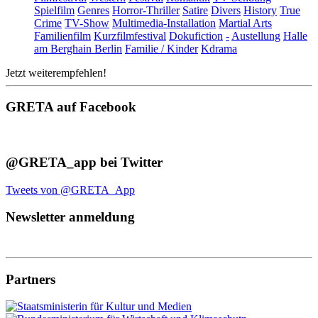
Spielfilm
Genres
Horror-Thriller
Satire
Divers
History
True
Crime
TV-Show
Multimedia-Installation
Martial Arts
Familienfilm
Kurzfilmfestival
Dokufiction
-
Austellung
Halle
am Berghain Berlin
Familie / Kinder
Kdrama
Jetzt weiterempfehlen!
GRETA auf Facebook
@GRETA_app bei Twitter
Tweets von @GRETA_App
Newsletter anmeldung
Partners