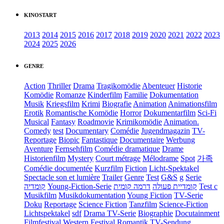
KINOSTART
2013
2014
2015
2016
2017
2018
2019
2020
2021
2022
2023
2024
2025
2026
GENRE
Action
Thriller
Drama
Tragikomödie
Abenteuer
Historie
Komödie
Romanze
Kinderfilm
Familie
Dokumentation
Musik
Kriegsfilm
Krimi
Biografie
Animation
Animationsfilm
Erotik
Romantische Komödie
Horror
Dokumentarfilm
Sci-Fi
Musical
Fantasy
Roadmovie
Krimikomödie
Animation.
Comedy
test
Documentary
Comédie
Jugendmagazin
TV-
Reportage
Biopic
Fantastique
Documentaire
Werbung
Aventure
Fernsehfilm
Comédie dramatique
Drame
Historienfilm
Mystery
Court métrage
Mélodrame
Spot
가족
Comédie documentée
Kurzfilm
Fiction
Licht-Spektakel
Spectacle son et lumière
Trailer
Genre
Test
G&S
g
Serie
קומדיה
Young-Fiction-Serie
דרמה קומית
קומדיית פעולה
Test c
Musikfilm
Musikdokumentation
Young Fiction
TV-Serie
Doku
Reportage
Science Fiction
Tanzfilm
Science-Fiction
Lichtspektakel
sdf
Drama TV-Serie
Biographie
Docutainment
Filmfestival
Western
Festival
Romantik
TV-Sendung