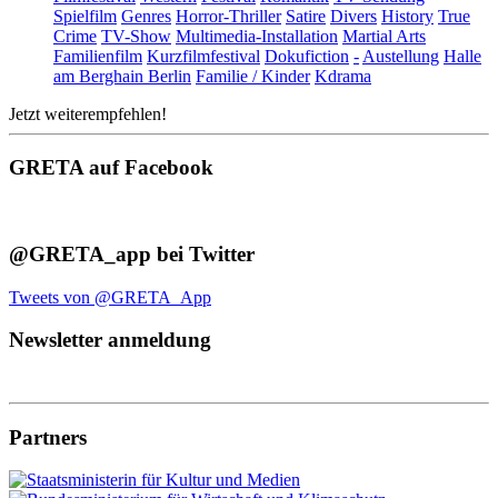
Spielfilm
Genres
Horror-Thriller
Satire
Divers
History
True
Crime
TV-Show
Multimedia-Installation
Martial Arts
Familienfilm
Kurzfilmfestival
Dokufiction
-
Austellung
Halle
am Berghain Berlin
Familie / Kinder
Kdrama
Jetzt weiterempfehlen!
GRETA auf Facebook
@GRETA_app bei Twitter
Tweets von @GRETA_App
Newsletter anmeldung
Partners