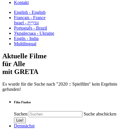
Kontakt
English - English
Français - France
עִבְרִית - Israel
Português - Brazil
Українська - Ukraine
Englis - India
Multilingual
Aktuelle Filme
für Alle
mit GRETA
Es wurde für die Suche nach "2020 :: Spielfilm" kein Ergebnis
gefunden!
Film Finden
Suchen
Suche abschicken
Demnächst