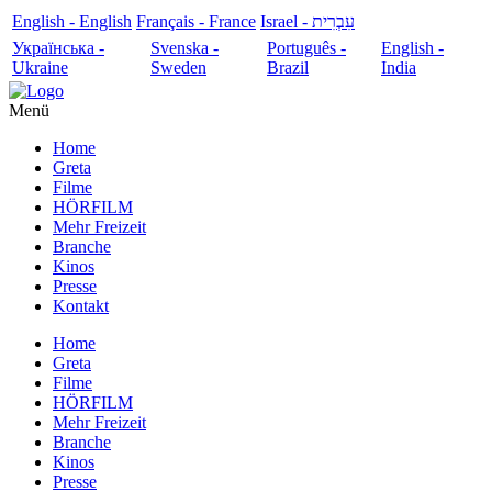
English - English
Français - France
עִבְרִית - Israel
Українська -
Svenska -
Português -
English -
Ukraine
Sweden
Brazil
India
Menü
Home
Greta
Filme
HÖRFILM
Mehr Freizeit
Branche
Kinos
Presse
Kontakt
Home
Greta
Filme
HÖRFILM
Mehr Freizeit
Branche
Kinos
Presse