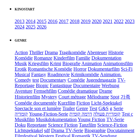
KINOSTART
2013
2014
2015
2016
2017
2018
2019
2020
2021
2022
2023
2024
2025
2026
GENRE
Action
Thriller
Drama
Tragikomödie
Abenteuer
Historie
Komödie
Romanze
Kinderfilm
Familie
Dokumentation
Musik
Kriegsfilm
Krimi
Biografie
Animation
Animationsfilm
Erotik
Romantische Komödie
Horror
Dokumentarfilm
Sci-Fi
Musical
Fantasy
Roadmovie
Krimikomödie
Animation.
Comedy
test
Documentary
Comédie
Jugendmagazin
TV-
Reportage
Biopic
Fantastique
Documentaire
Werbung
Aventure
Fernsehfilm
Comédie dramatique
Drame
Historienfilm
Mystery
Court métrage
Mélodrame
Spot
가족
Comédie documentée
Kurzfilm
Fiction
Licht-Spektakel
Spectacle son et lumière
Trailer
Genre
Test
G&S
g
Serie
קומדיה
Young-Fiction-Serie
דרמה קומית
קומדיית פעולה
Test c
Musikfilm
Musikdokumentation
Young Fiction
TV-Serie
Doku
Reportage
Science Fiction
Tanzfilm
Science-Fiction
Lichtspektakel
sdf
Drama TV-Serie
Biographie
Docutainment
Filmfestival
Western
Festival
Romantik
TV-Sendung