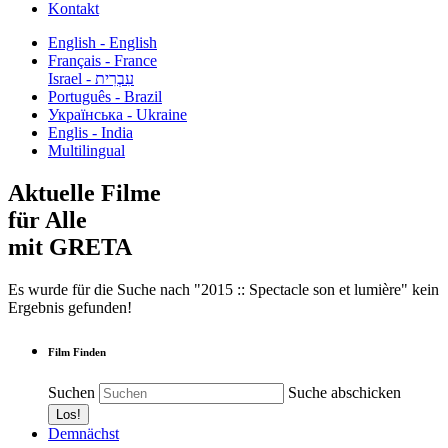
Kontakt
English - English
Français - France
עִבְרִית - Israel
Português - Brazil
Українська - Ukraine
Englis - India
Multilingual
Aktuelle Filme
für Alle
mit GRETA
Es wurde für die Suche nach "2015 :: Spectacle son et lumière" kein
Ergebnis gefunden!
Film Finden
Suchen
Suche abschicken
Demnächst