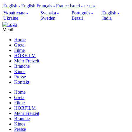
English - English
Français - France
עִבְרִית - Israel
Українська -
Svenska -
Português -
English -
Ukraine
Sweden
Brazil
India
Menü
Home
Greta
Filme
HÖRFILM
Mehr Freizeit
Branche
Kinos
Presse
Kontakt
Home
Greta
Filme
HÖRFILM
Mehr Freizeit
Branche
Kinos
Presse