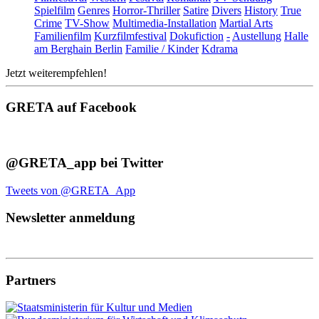
Spielfilm
Genres
Horror-Thriller
Satire
Divers
History
True
Crime
TV-Show
Multimedia-Installation
Martial Arts
Familienfilm
Kurzfilmfestival
Dokufiction
-
Austellung
Halle
am Berghain Berlin
Familie / Kinder
Kdrama
Jetzt weiterempfehlen!
GRETA auf Facebook
@GRETA_app bei Twitter
Tweets von @GRETA_App
Newsletter anmeldung
Partners