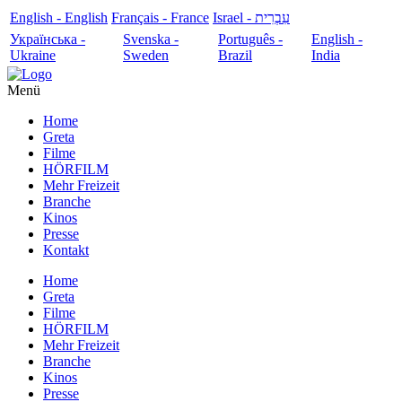
English - English
Français - France
עִבְרִית - Israel
Українська -
Svenska -
Português -
English -
Ukraine
Sweden
Brazil
India
Menü
Home
Greta
Filme
HÖRFILM
Mehr Freizeit
Branche
Kinos
Presse
Kontakt
Home
Greta
Filme
HÖRFILM
Mehr Freizeit
Branche
Kinos
Presse