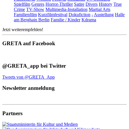
Spielfilm
Genres
Horror-Thriller
Satire
Divers
History
True
Crime
TV-Show
Multimedia-Installation
Martial Arts
Familienfilm
Kurzfilmfestival
Dokufiction
-
Austellung
Halle
am Berghain Berlin
Familie / Kinder
Kdrama
Jetzt weiterempfehlen!
GRETA auf Facebook
@GRETA_app bei Twitter
Tweets von @GRETA_App
Newsletter anmeldung
Partners