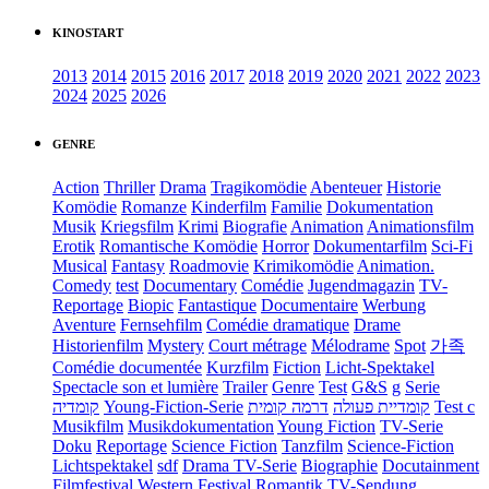
KINOSTART
2013
2014
2015
2016
2017
2018
2019
2020
2021
2022
2023
2024
2025
2026
GENRE
Action
Thriller
Drama
Tragikomödie
Abenteuer
Historie
Komödie
Romanze
Kinderfilm
Familie
Dokumentation
Musik
Kriegsfilm
Krimi
Biografie
Animation
Animationsfilm
Erotik
Romantische Komödie
Horror
Dokumentarfilm
Sci-Fi
Musical
Fantasy
Roadmovie
Krimikomödie
Animation.
Comedy
test
Documentary
Comédie
Jugendmagazin
TV-
Reportage
Biopic
Fantastique
Documentaire
Werbung
Aventure
Fernsehfilm
Comédie dramatique
Drame
Historienfilm
Mystery
Court métrage
Mélodrame
Spot
가족
Comédie documentée
Kurzfilm
Fiction
Licht-Spektakel
Spectacle son et lumière
Trailer
Genre
Test
G&S
g
Serie
קומדיה
Young-Fiction-Serie
דרמה קומית
קומדיית פעולה
Test c
Musikfilm
Musikdokumentation
Young Fiction
TV-Serie
Doku
Reportage
Science Fiction
Tanzfilm
Science-Fiction
Lichtspektakel
sdf
Drama TV-Serie
Biographie
Docutainment
Filmfestival
Western
Festival
Romantik
TV-Sendung