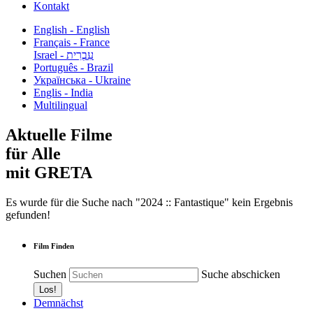
Kontakt
English - English
Français - France
עִבְרִית - Israel
Português - Brazil
Українська - Ukraine
Englis - India
Multilingual
Aktuelle Filme
für Alle
mit GRETA
Es wurde für die Suche nach "2024 :: Fantastique" kein Ergebnis
gefunden!
Film Finden
Suchen
Suche abschicken
Demnächst