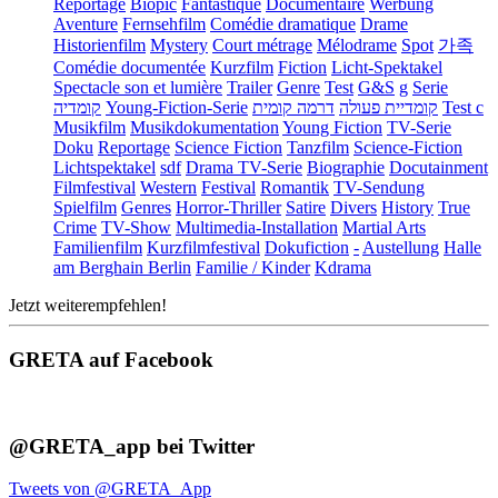
Reportage
Biopic
Fantastique
Documentaire
Werbung
Aventure
Fernsehfilm
Comédie dramatique
Drame
Historienfilm
Mystery
Court métrage
Mélodrame
Spot
가족
Comédie documentée
Kurzfilm
Fiction
Licht-Spektakel
Spectacle son et lumière
Trailer
Genre
Test
G&S
g
Serie
קומדיה
Young-Fiction-Serie
דרמה קומית
קומדיית פעולה
Test c
Musikfilm
Musikdokumentation
Young Fiction
TV-Serie
Doku
Reportage
Science Fiction
Tanzfilm
Science-Fiction
Lichtspektakel
sdf
Drama TV-Serie
Biographie
Docutainment
Filmfestival
Western
Festival
Romantik
TV-Sendung
Spielfilm
Genres
Horror-Thriller
Satire
Divers
History
True
Crime
TV-Show
Multimedia-Installation
Martial Arts
Familienfilm
Kurzfilmfestival
Dokufiction
-
Austellung
Halle
am Berghain Berlin
Familie / Kinder
Kdrama
Jetzt weiterempfehlen!
GRETA auf Facebook
@GRETA_app bei Twitter
Tweets von @GRETA_App