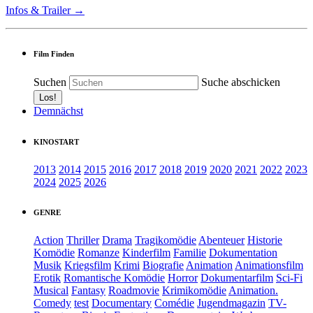
Infos & Trailer →
Film Finden
Suchen
Suche abschicken
Demnächst
KINOSTART
2013
2014
2015
2016
2017
2018
2019
2020
2021
2022
2023
2024
2025
2026
GENRE
Action
Thriller
Drama
Tragikomödie
Abenteuer
Historie
Komödie
Romanze
Kinderfilm
Familie
Dokumentation
Musik
Kriegsfilm
Krimi
Biografie
Animation
Animationsfilm
Erotik
Romantische Komödie
Horror
Dokumentarfilm
Sci-Fi
Musical
Fantasy
Roadmovie
Krimikomödie
Animation.
Comedy
test
Documentary
Comédie
Jugendmagazin
TV-