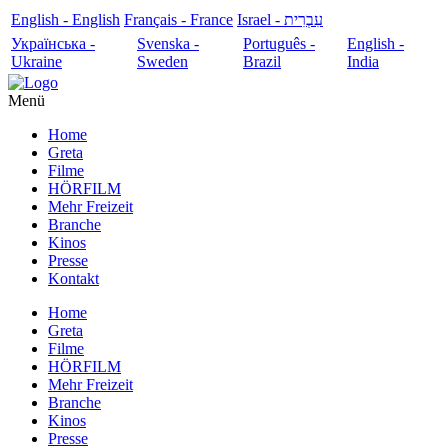
English - English
Français - France
עִבְרִית - Israel
Українська -
Svenska -
Português -
English -
Ukraine
Sweden
Brazil
India
Menü
Home
Greta
Filme
HÖRFILM
Mehr Freizeit
Branche
Kinos
Presse
Kontakt
Home
Greta
Filme
HÖRFILM
Mehr Freizeit
Branche
Kinos
Presse