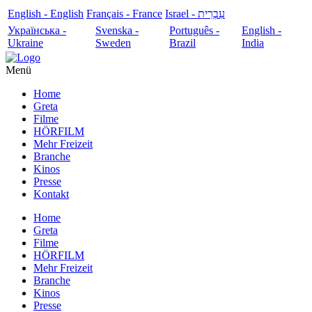
English - English
Français - France
עִבְרִית - Israel
Українська -
Svenska -
Português -
English -
Ukraine
Sweden
Brazil
India
Menü
Home
Greta
Filme
HÖRFILM
Mehr Freizeit
Branche
Kinos
Presse
Kontakt
Home
Greta
Filme
HÖRFILM
Mehr Freizeit
Branche
Kinos
Presse