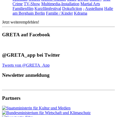
Crime
TV-Show
Multimedia-Installation
Martial Arts
Familienfilm
Kurzfilmfestival
Dokufiction
-
Austellung
Halle
am Berghain Berlin
Familie / Kinder
Kdrama
Jetzt weiterempfehlen!
GRETA auf Facebook
@GRETA_app bei Twitter
Tweets von @GRETA_App
Newsletter anmeldung
Partners