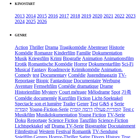
KINOSTART
2013
2014
2015
2016
2017
2018
2019
2020
2021
2022
2023
2024
2025
2026
GENRE
Action
Thriller
Drama
Tragikomödie
Abenteuer
Historie
Komödie
Romanze
Kinderfilm
Familie
Dokumentation
Musik
Kriegsfilm
Krimi
Biografie
Animation
Animationsfilm
Erotik
Romantische Komödie
Horror
Dokumentarfilm
Sci-Fi
Musical
Fantasy
Roadmovie
Krimikomödie
Animation.
Comedy
test
Documentary
Comédie
Jugendmagazin
TV-
Reportage
Biopic
Fantastique
Documentaire
Werbung
Aventure
Fernsehfilm
Comédie dramatique
Drame
Historienfilm
Mystery
Court métrage
Mélodrame
Spot
가족
Comédie documentée
Kurzfilm
Fiction
Licht-Spektakel
Spectacle son et lumière
Trailer
Genre
Test
G&S
g
Serie
קומדיה
Young-Fiction-Serie
דרמה קומית
קומדיית פעולה
Test c
Musikfilm
Musikdokumentation
Young Fiction
TV-Serie
Doku
Reportage
Science Fiction
Tanzfilm
Science-Fiction
Lichtspektakel
sdf
Drama TV-Serie
Biographie
Docutainment
Filmfestival
Western
Festival
Romantik
TV-Sendung
Spielfilm
Genres
Horror-Thriller
Satire
Divers
History
True