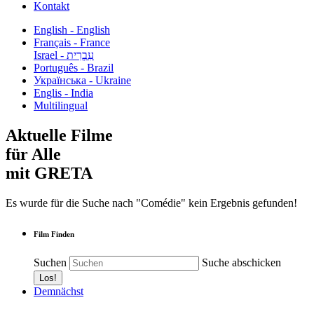
Kontakt
English - English
Français - France
עִבְרִית - Israel
Português - Brazil
Українська - Ukraine
Englis - India
Multilingual
Aktuelle Filme
für Alle
mit GRETA
Es wurde für die Suche nach "Comédie" kein Ergebnis gefunden!
Film Finden
Suchen
Suche abschicken
Demnächst