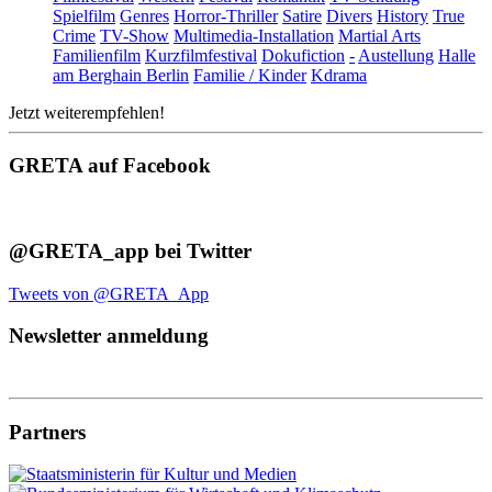
Spielfilm
Genres
Horror-Thriller
Satire
Divers
History
True
Crime
TV-Show
Multimedia-Installation
Martial Arts
Familienfilm
Kurzfilmfestival
Dokufiction
-
Austellung
Halle
am Berghain Berlin
Familie / Kinder
Kdrama
Jetzt weiterempfehlen!
GRETA auf Facebook
@GRETA_app bei Twitter
Tweets von @GRETA_App
Newsletter anmeldung
Partners