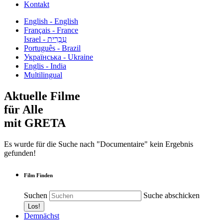
Kontakt
English - English
Français - France
עִבְרִית - Israel
Português - Brazil
Українська - Ukraine
Englis - India
Multilingual
Aktuelle Filme
für Alle
mit GRETA
Es wurde für die Suche nach "Documentaire" kein Ergebnis
gefunden!
Film Finden
Suchen
Suche abschicken
Demnächst