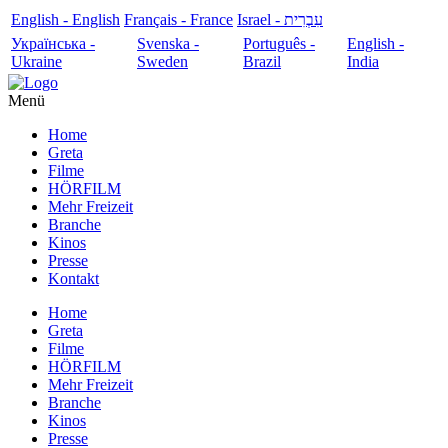
English - English
Français - France
עִבְרִית - Israel
Українська -
Svenska -
Português -
English -
Ukraine
Sweden
Brazil
India
Menü
Home
Greta
Filme
HÖRFILM
Mehr Freizeit
Branche
Kinos
Presse
Kontakt
Home
Greta
Filme
HÖRFILM
Mehr Freizeit
Branche
Kinos
Presse