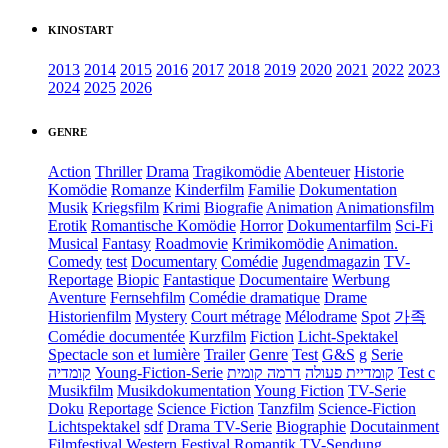
KINOSTART
2013
2014
2015
2016
2017
2018
2019
2020
2021
2022
2023
2024
2025
2026
GENRE
Action
Thriller
Drama
Tragikomödie
Abenteuer
Historie
Komödie
Romanze
Kinderfilm
Familie
Dokumentation
Musik
Kriegsfilm
Krimi
Biografie
Animation
Animationsfilm
Erotik
Romantische Komödie
Horror
Dokumentarfilm
Sci-Fi
Musical
Fantasy
Roadmovie
Krimikomödie
Animation.
Comedy
test
Documentary
Comédie
Jugendmagazin
TV-
Reportage
Biopic
Fantastique
Documentaire
Werbung
Aventure
Fernsehfilm
Comédie dramatique
Drame
Historienfilm
Mystery
Court métrage
Mélodrame
Spot
가족
Comédie documentée
Kurzfilm
Fiction
Licht-Spektakel
Spectacle son et lumière
Trailer
Genre
Test
G&S
g
Serie
קומדיה
Young-Fiction-Serie
דרמה קומית
קומדיית פעולה
Test c
Musikfilm
Musikdokumentation
Young Fiction
TV-Serie
Doku
Reportage
Science Fiction
Tanzfilm
Science-Fiction
Lichtspektakel
sdf
Drama TV-Serie
Biographie
Docutainment
Filmfestival
Western
Festival
Romantik
TV-Sendung